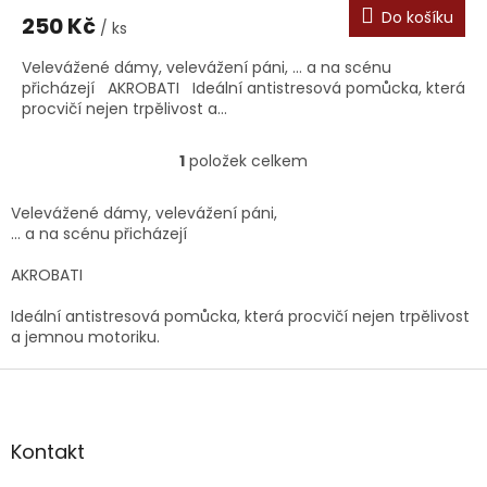
Do košíku
250 Kč
/ ks
Velevážené dámy, velevážení páni, ... a na scénu
přicházejí AKROBATI Ideální antistresová pomůcka, která
procvičí nejen trpělivost a...
1
položek celkem
O
v
l
Velevážené dámy, velevážení páni,
á
... a na scénu přicházejí
d
a
AKROBATI
c
í
Ideální antistresová pomůcka, která procvičí nejen trpělivost
p
a jemnou motoriku.
r
v
Z
k
á
y
p
v
a
Kontakt
ý
t
p