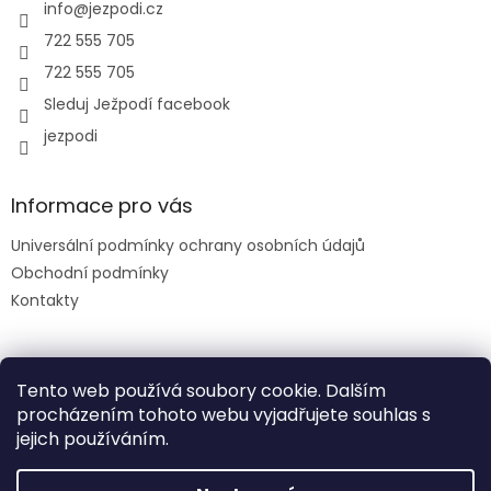
í
info
@
jezpodi.cz
i
s
722 555 705
u
722 555 705
Sleduj Ježpodí facebook
jezpodi
Informace pro vás
Universální podmínky ochrany osobních údajů
Obchodní podmínky
Kontakty
Facebook
Tento web používá soubory cookie. Dalším
procházením tohoto webu vyjadřujete souhlas s
jejich používáním.
slevový kód: DENDETI