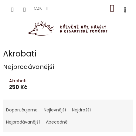
Přejít
NÁKUP
na
CZK
obsah
KOŠÍK
Akrobati
Nejprodávanější
Akrobati
250 Kč
Ř
a
Doporučujeme
Nejlevnější
Nejdražší
z
e
Nejprodávanější
Abecedně
n