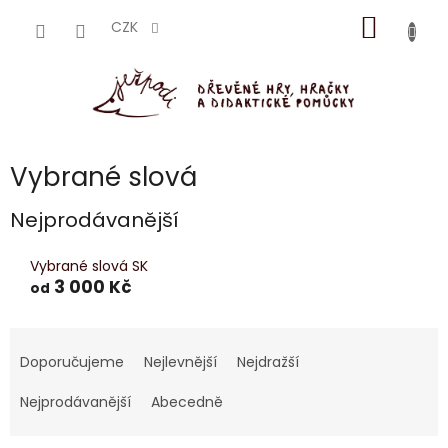
Přejít
NÁKUP
na
CZK
obsah
KOŠÍK
Vybrané slová
Nejprodávanější
Vybrané slová SK
3 000 Kč
od
Ř
a
Doporučujeme
Nejlevnější
Nejdražší
z
e
Nejprodávanější
Abecedně
n