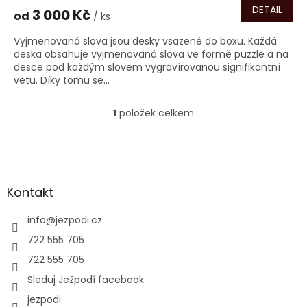
DETAIL
3 000 Kč
od
/ ks
Vyjmenovaná slova jsou desky vsazené do boxu. Každá
deska obsahuje vyjmenovaná slova ve formě puzzle a na
desce pod každým slovem vygravírovanou signifikantní
větu. Díky tomu se...
1
položek celkem
O
v
l
Z
á
á
d
p
a
a
Kontakt
c
t
í
í
info
@
jezpodi.cz
p
r
722 555 705
v
722 555 705
k
y
Sleduj Ježpodí facebook
v
jezpodi
ý