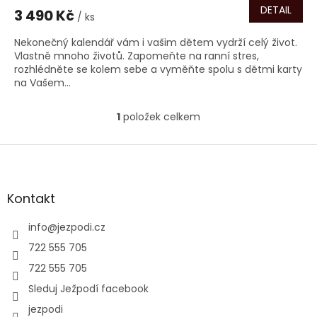
DETAIL
3 490 Kč
/ ks
Nekonečný kalendář vám i vašim dětem vydrží celý život.
Vlastně mnoho životů. Zapomeňte na ranní stres,
rozhlédněte se kolem sebe a vyměňte spolu s dětmi karty
na Vašem...
1
položek celkem
O
v
l
Z
á
á
d
p
a
a
Kontakt
c
t
í
í
info
@
jezpodi.cz
p
r
722 555 705
v
722 555 705
k
y
Sleduj Ježpodí facebook
v
jezpodi
ý