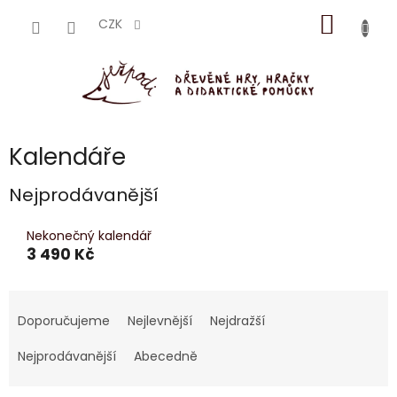
Přejít
NÁKUP
na
CZK
obsah
KOŠÍK
Kalendáře
Nejprodávanější
Nekonečný kalendář
3 490 Kč
Ř
a
Doporučujeme
Nejlevnější
Nejdražší
z
e
Nejprodávanější
Abecedně
n