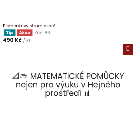
Písmenkový strom psací
Kód:
86
Tip
Akce
490 Kč
/ ks
📐✏️ MATEMATICKÉ POMŮCKY
nejen pro výuku v Hejného
prostředí 📊