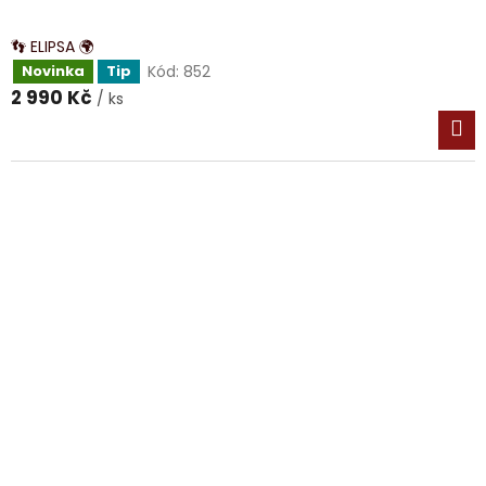
👣 ELIPSA 🌍
Kód:
852
Novinka
Tip
2 990 Kč
/ ks