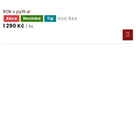
ROK v pytli 🌿
Kód:
844
Akce
Novinka
Tip
1 290 Kč
/ ks