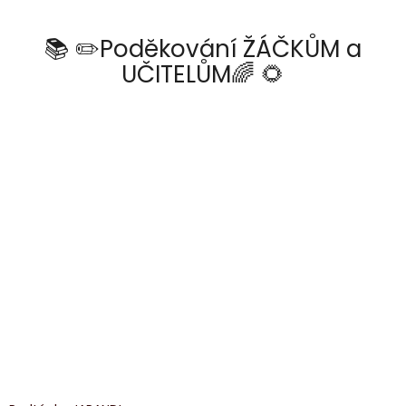
📚 ✏️Poděkování ŽÁČKŮM a
UČITELŮM🌈 🌻