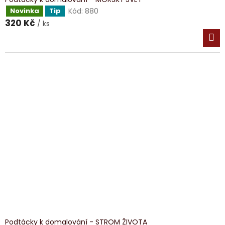
Kód:
880
Novinka
Tip
320 Kč
/ ks
Podtácky k domalování - STROM ŽIVOTA