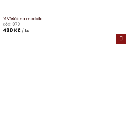
🏅Věšák na medaile
Kód:
873
490 Kč
/ ks