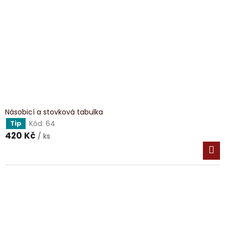
Násobicí a stovková tabulka
Kód:
64
Tip
420 Kč
/ ks