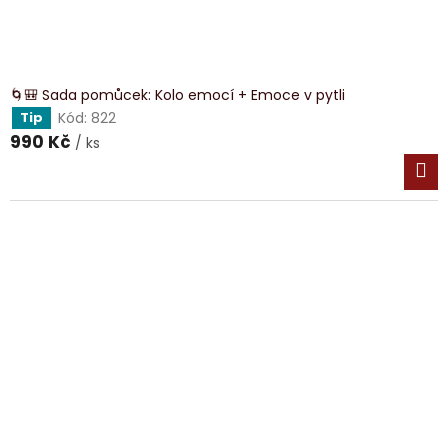
🌀🎒 Sada pomůcek: Kolo emocí + Emoce v pytli
Kód:
822
Tip
990 Kč
/ ks