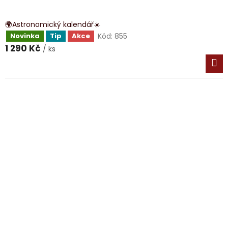
🌍Astronomický kalendář☀️
Kód:
855
Novinka
Tip
Akce
1 290 Kč
/ ks