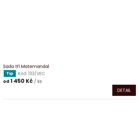
Sada tří Matemandal
Kód:
133/VEC
Tip
1 450 Kč
/ ks
od
DETAIL