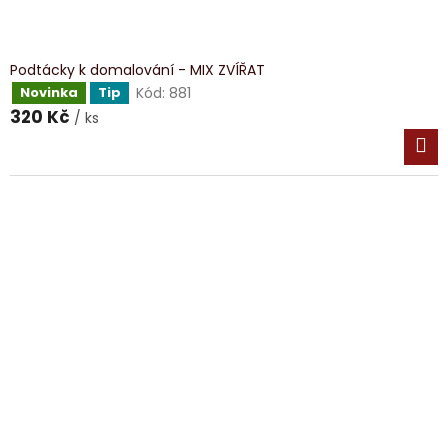
Podtácky k domalování - MIX ZVÍŘAT
Kód:
881
Novinka
Tip
320 Kč
/ ks