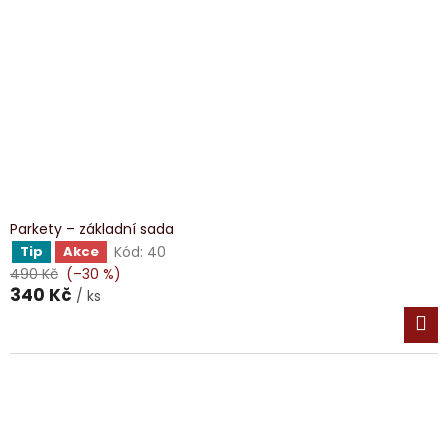
Parkety – základní sada
Kód:
40
Tip
Akce
490 Kč
(–30 %)
340 Kč
/ ks