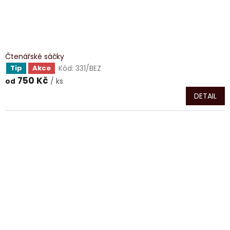
Čtenářské sáčky
Kód:
331/BEZ
Tip
Akce
750 Kč
/ ks
od
DETAIL