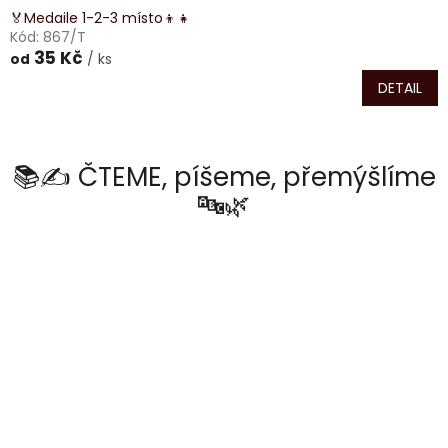
🏅Medaile 1-2-3 místo👦👧
Kód:
867/T
35 Kč
/ ks
od
DETAIL
📚✍️ ČTEME, píšeme, přemýšlíme
🔤🌿