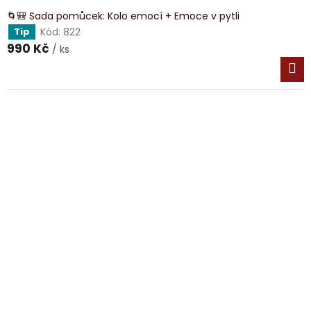
🌀🎒 Sada pomůcek: Kolo emocí + Emoce v pytli
Kód:
822
Tip
990 Kč
/ ks