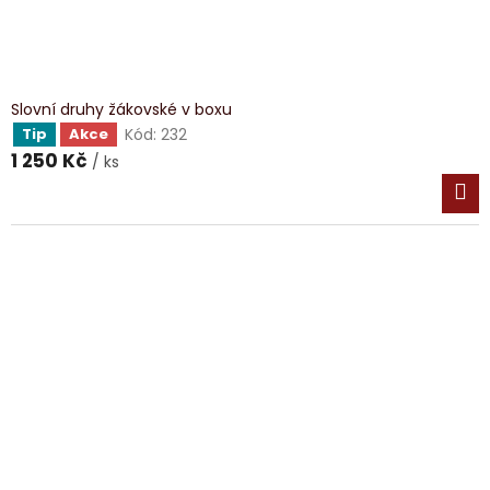
Slovní druhy žákovské v boxu
Kód:
232
Tip
Akce
1 250 Kč
/ ks