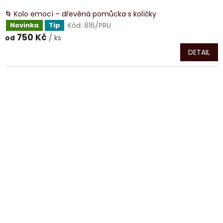
🌀 Kolo emocí – dřevěná pomůcka s kolíčky
Kód:
816/PRU
Novinka
Tip
750 Kč
/ ks
od
DETAIL