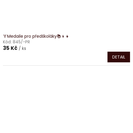
🏅Medaile pro předškoláky📚👦👧
Kód:
845/-PR
35 Kč
/ ks
DETAIL