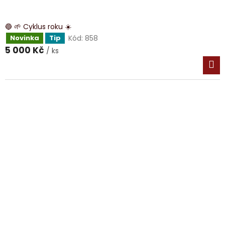
🔵 🌱 Cyklus roku ☀️
Kód:
858
Novinka
Tip
5 000 Kč
/ ks