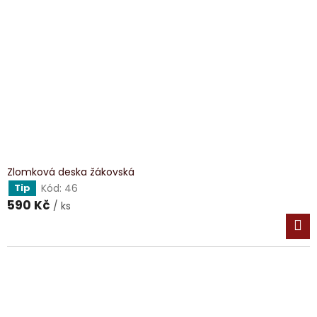
Zlomková deska žákovská
Kód:
46
Tip
590 Kč
/ ks