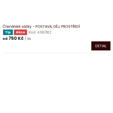
Čtenářské sáčky - POSTAVA, DĚJ, PROSTŘEDÍ
Kód:
438/BEZ
Tip
Akce
750 Kč
/ ks
od
DETAIL