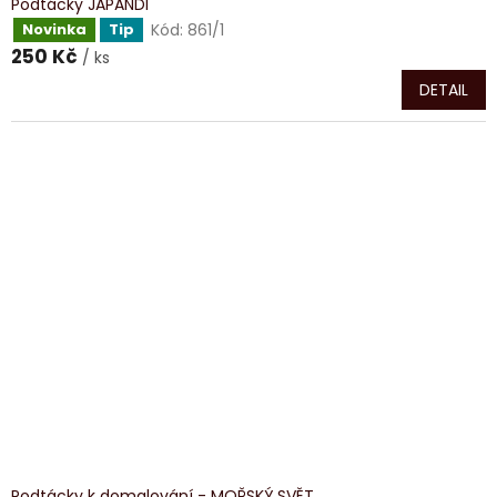
Podtácky JAPANDI
Kód:
861/1
Novinka
Tip
250 Kč
/ ks
DETAIL
Podtácky k domalování - MOŘSKÝ SVĚT