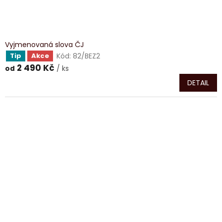
Vyjmenovaná slova ČJ
Kód:
82/BEZ2
Tip
Akce
2 490 Kč
/ ks
od
DETAIL