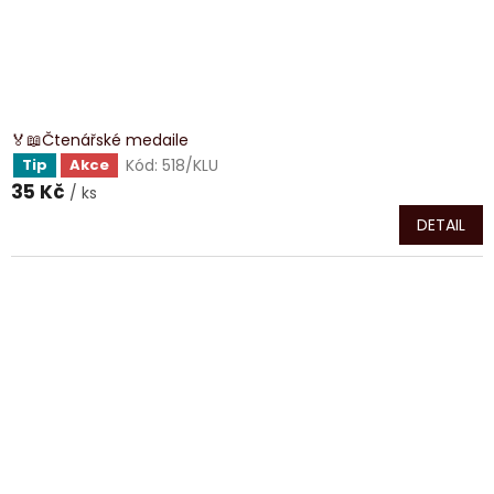
🏅📖Čtenářské medaile
Kód:
518/KLU
Tip
Akce
35 Kč
/ ks
DETAIL