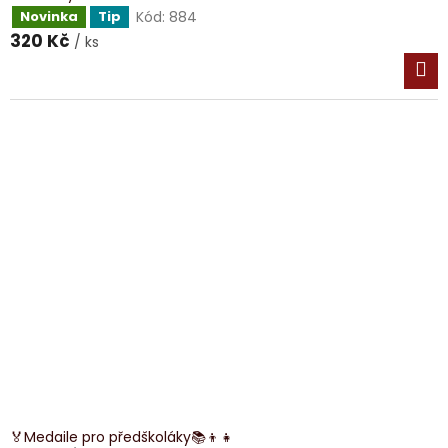
Kód:
884
Novinka
Tip
320 Kč
/ ks
🏅Medaile pro předškoláky📚👦👧