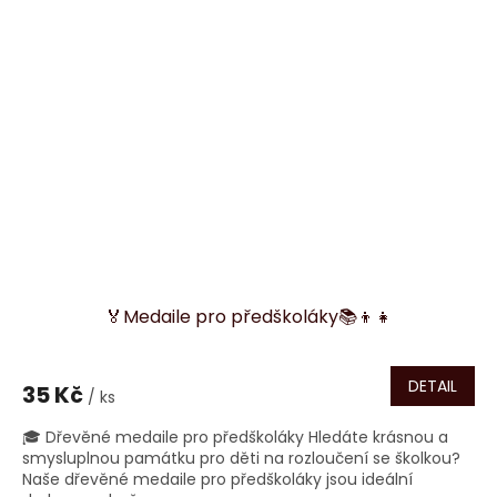
🏅Medaile pro předškoláky📚👦👧
DETAIL
35 Kč
/ ks
🎓 Dřevěné medaile pro předškoláky Hledáte krásnou a
smysluplnou památku pro děti na rozloučení se školkou?
Naše dřevěné medaile pro předškoláky jsou ideální