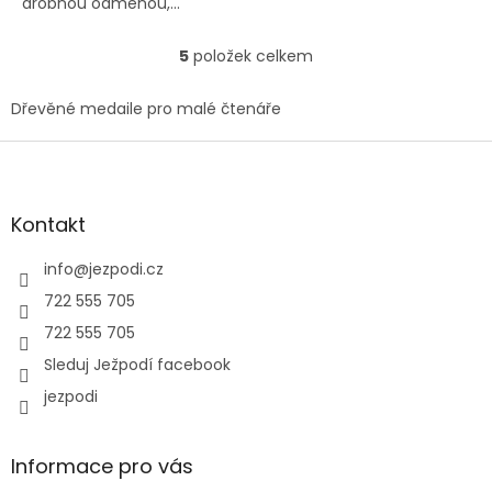
drobnou odměnou,...
5
položek celkem
O
v
l
Dřevěné medaile pro malé čtenáře
á
d
Z
a
á
c
p
í
a
Kontakt
p
t
r
í
info
@
jezpodi.cz
v
k
722 555 705
y
722 555 705
v
ý
Sleduj Ježpodí facebook
p
jezpodi
i
s
u
Informace pro vás