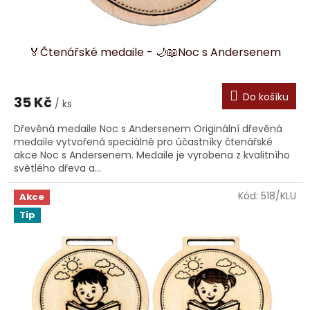
ů
🏅Čtenářské medaile - 🌙📖Noc s Andersenem
Do košíku
35 Kč
/ ks
Dřevěná medaile Noc s Andersenem Originální dřevěná
medaile vytvořená speciálně pro účastníky čtenářské
akce Noc s Andersenem. Medaile je vyrobena z kvalitního
světlého dřeva a...
Kód:
518/KLU
Akce
Tip