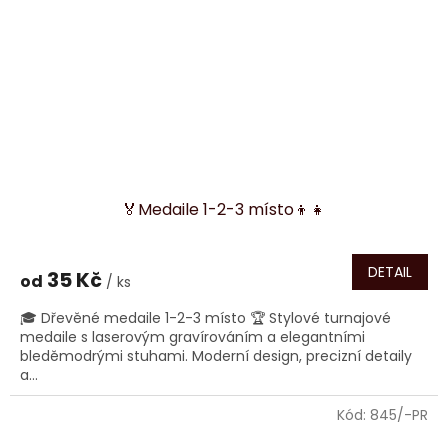
🏅Medaile 1-2-3 místo👦👧
DETAIL
35 Kč
od
/ ks
🎓 Dřevěné medaile 1-2-3 místo 🏆 Stylové turnajové
medaile s laserovým gravírováním a elegantními
bleděmodrými stuhami. Moderní design, precizní detaily
a...
Kód:
845/-PR