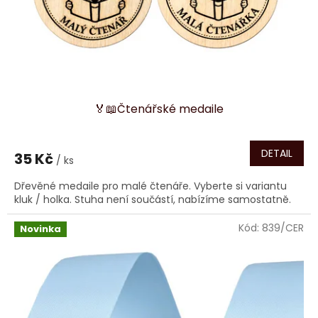
🏅📖Čtenářské medaile
DETAIL
35 Kč
/ ks
Dřevěné medaile pro malé čtenáře. Vyberte si variantu
kluk / holka. Stuha není součástí, nabízíme samostatně.
Kód:
839/CER
Novinka