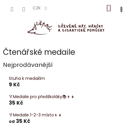
Přejít
NÁKUP
na
CZK
obsah
KOŠÍK
Čtenářské medaile
Nejprodávanější
Stuha k medailím
9 Kč
🏅Medaile pro předškoláky📚👦👧
35 Kč
🏅Medaile 1-2-3 místo👦👧
35 Kč
od