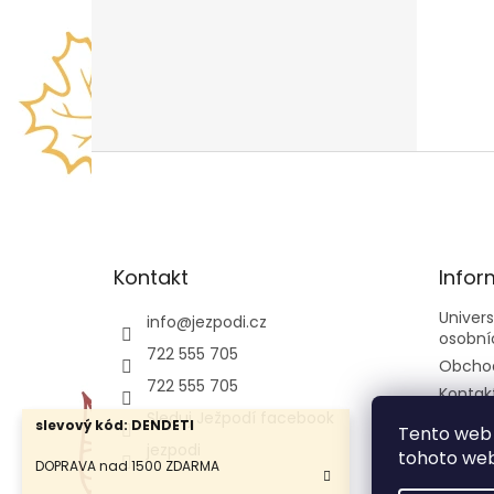
Z
á
p
a
t
Kontakt
Infor
í
Univer
info
@
jezpodi.cz
osobní
722 555 705
Obcho
722 555 705
Kontak
Sleduj Ježpodí facebook
slevový kód: DENDETI
Tento web 
jezpodi
tohoto webu
DOPRAVA nad 1500 ZDARMA