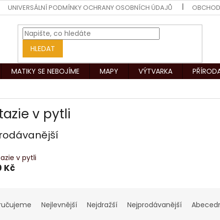
UNIVERSÁLNÍ PODMÍNKY OCHRANY OSOBNÍCH ÚDAJŮ
OBCHOD
HLEDAT
MATIKY SE NEBOJÍME
MAPY
VÝTVARKA
PŘÍROD
azie v pytli
rodávanější
azie v pytli
0 Kč
ručujeme
Nejlevnější
Nejdražší
Nejprodávanější
Abeced