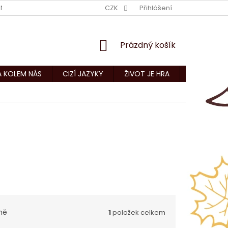
NÍ PODMÍNKY
KONTAKTY
CZK
Přihlášení
NÁKUPNÍ
Prázdný košík
KOŠÍK
A KOLEM NÁS
CIZÍ JAZYKY
ŽIVOT JE HRA
CNC ZAKÁZ
ně
1
položek celkem