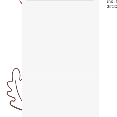
sníží
dotaz
budem
kromě