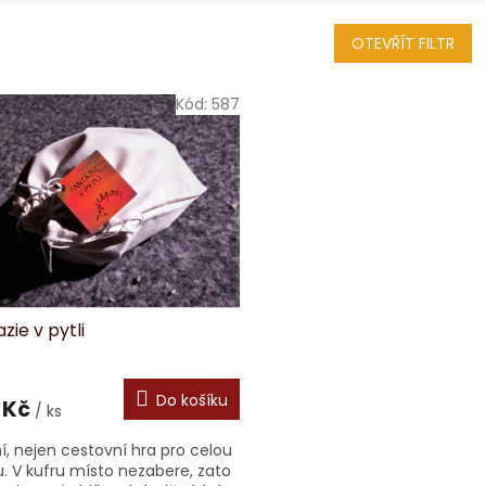
OTEVŘÍT FILTR
Kód:
587
zie v pytli
Do košíku
 Kč
/ ks
ní, nejen cestovní hra pro celou
u. V kufru místo nezabere, zato