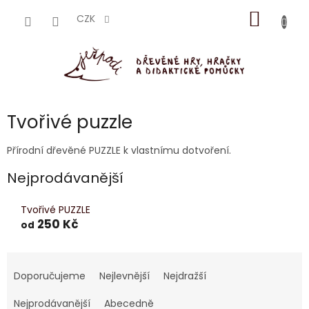
Přejít
NÁKUP
na
CZK
obsah
KOŠÍK
Tvořivé puzzle
Přírodní dřevěné PUZZLE k vlastnímu dotvoření.
Nejprodávanější
Tvořivé PUZZLE
250 Kč
od
Ř
a
Doporučujeme
Nejlevnější
Nejdražší
z
e
Nejprodávanější
Abecedně