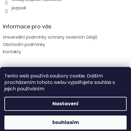
v
jezpodi
ý
p
i
s
Informace pro vás
u
Universální podmínky ochrany osobních údajů
Obchodní podmínky
Kontakty
Facebook
Tento web používá soubory cookie. Dalším
procházením tohoto webu vyjadřujete souhlas s
jejich používáním.
slevový kód: DENDETI
Nastavení
Vytvořil Shoptet
DOPRAVA nad 1500 ZDARMA
CNC ŘEZÁNÍ NA ZAKÁZKU - OZVĚTE SE NÁM !
Souhlasím
Copyright 2026
Ježpodi s.r.o.
. Všechna práva vyhrazena.