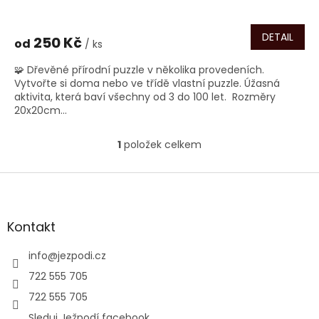
DETAIL
250 Kč
od
/ ks
🧩 Dřevěné přírodní puzzle v několika provedeních.
Vytvořte si doma nebo ve třídě vlastní puzzle. Úžasná
aktivita, která baví všechny od 3 do 100 let. Rozměry
20x20cm...
1
položek celkem
O
v
l
Z
á
á
d
p
a
a
Kontakt
c
t
í
í
info
@
jezpodi.cz
p
r
722 555 705
v
722 555 705
k
y
Sleduj Ježpodí facebook