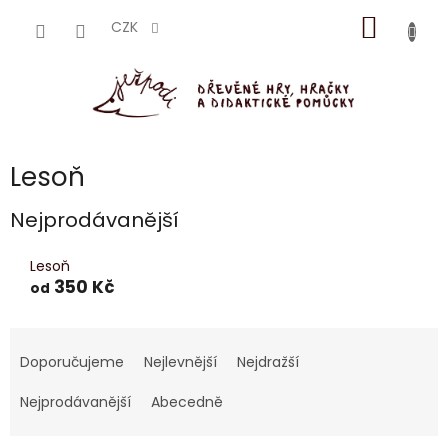
Přejít
NÁKUP
na
CZK
obsah
KOŠÍK
Lesoň
Nejprodávanější
Lesoň
350 Kč
od
Ř
a
Doporučujeme
Nejlevnější
Nejdražší
z
e
Nejprodávanější
Abecedně
n