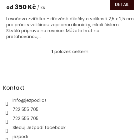
DETAIL
350 Kč
od
/ ks
Lesoňova zvířátka - dřevěné dílečky o velikosti 2,5 x 2,5 cm
pro práci s veličinou zapsanou ikonicky, nikoli číslem.
Skvělá příprava na rovnice. Můžete hrát na
přetahovanou,...
1
položek celkem
O
v
l
Z
á
á
d
p
a
a
Kontakt
c
t
í
í
info
@
jezpodi.cz
p
r
722 555 705
v
722 555 705
k
y
Sleduj Ježpodí facebook
v
jezpodi
ý