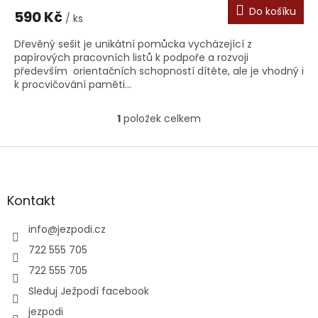
Do košíku
590 Kč
/ ks
Dřevěný sešit je unikátní pomůcka vycházející z
papírových pracovních listů k podpoře a rozvoji
především orientačních schopností dítěte, ale je vhodný i
k procvičování paměti...
1
položek celkem
O
v
l
Z
á
á
d
p
a
a
Kontakt
c
t
í
í
info
@
jezpodi.cz
p
r
722 555 705
v
722 555 705
k
y
Sleduj Ježpodí facebook
v
jezpodi
ý