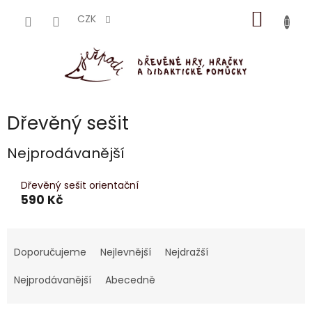
Přejít
NÁKUP
na
CZK
obsah
KOŠÍK
Dřevěný sešit
Nejprodávanější
Dřevěný sešit orientační
590 Kč
Ř
a
Doporučujeme
Nejlevnější
Nejdražší
z
e
Nejprodávanější
Abecedně
n