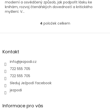
moderní a osvědčený způsob, jak podpořit lásku ke
knihám, rozvoj čtenářských dovedností a kritického
myšlení. V...
4
položek celkem
O
v
l
Z
á
á
d
p
a
a
Kontakt
c
t
í
í
info
@
jezpodi.cz
p
r
722 555 705
v
722 555 705
k
y
Sleduj Ježpodí facebook
v
jezpodi
ý
p
i
s
Informace pro vás
u