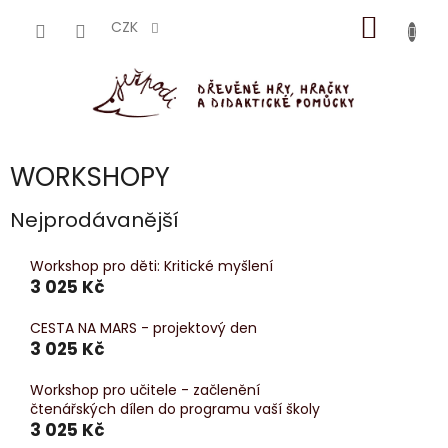
Přejít
NÁKUP
na
CZK
obsah
KOŠÍK
WORKSHOPY
Nejprodávanější
Workshop pro děti: Kritické myšlení
3 025 Kč
CESTA NA MARS - projektový den
3 025 Kč
Workshop pro učitele - začlenění
čtenářských dílen do programu vaší školy
3 025 Kč