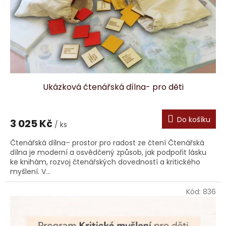
Ukázková čtenářská dílna- pro děti
Do košíku
3 025 Kč
/ ks
Čtenářská dílna– prostor pro radost ze čtení Čtenářská
dílna je moderní a osvědčený způsob, jak podpořit lásku
ke knihám, rozvoj čtenářských dovedností a kritického
myšlení. V...
Kód:
836