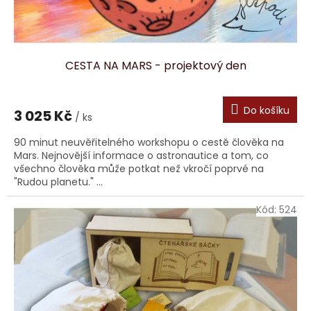
t
ů
CESTA NA MARS - projektový den
Do košíku
3 025 Kč
/ ks
90 minut neuvěřitelného workshopu o cestě člověka na
Mars. Nejnovější informace o astronautice a tom, co
všechno člověka může potkat než vkročí poprvé na
"Rudou planetu." ...
Kód:
524