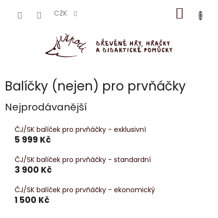
Přejít
NÁKUP
na
CZK
obsah
KOŠÍK
Balíčky (nejen) pro prvňáčky
Nejprodávanější
ČJ/SK balíček pro prvňáčky - exklusivní
5 999 Kč
ČJ/SK balíček pro prvňáčky - standardní
3 900 Kč
ČJ/SK balíček pro prvňáčky - ekonomický
1 500 Kč