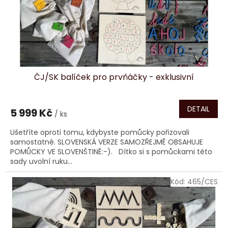
ČJ/SK balíček pro prvňáčky - exklusivní
DETAIL
5 999 Kč
/ ks
Ušetříte oproti tomu, kdybyste pomůcky pořizovali
samostatně. SLOVENSKÁ VERZE SAMOZŘEJMĚ OBSAHUJE
POMŮCKY VE SLOVENŠTINĚ:-). Dítko si s pomůckami této
sady uvolní ruku...
Kód:
465/CES