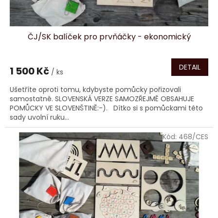
ů
ČJ/SK balíček pro prvňáčky - ekonomický
DETAIL
1 500 Kč
/ ks
Ušetříte oproti tomu, kdybyste pomůcky pořizovali
samostatně. SLOVENSKÁ VERZE SAMOZŘEJMĚ OBSAHUJE
POMŮCKY VE SLOVENŠTINĚ:-). Dítko si s pomůckami této
sady uvolní ruku...
Kód:
468/CES