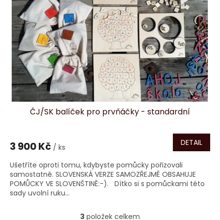
ČJ/SK balíček pro prvňáčky - standardní
DETAIL
3 900 Kč
/ ks
Ušetříte oproti tomu, kdybyste pomůcky pořizovali
samostatně. SLOVENSKÁ VERZE SAMOZŘEJMĚ OBSAHUJE
POMŮCKY VE SLOVENŠTINĚ:-). Dítko si s pomůckami této
sady uvolní ruku...
3
položek celkem