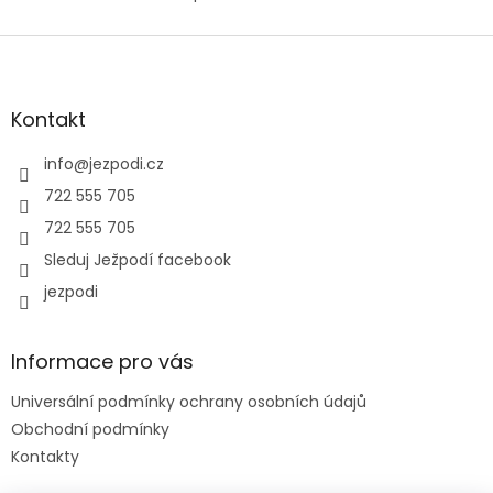
O
v
l
Z
á
á
d
p
a
a
Kontakt
c
t
í
í
info
@
jezpodi.cz
p
r
722 555 705
v
722 555 705
k
y
Sleduj Ježpodí facebook
v
jezpodi
ý
p
i
s
Informace pro vás
u
Universální podmínky ochrany osobních údajů
Obchodní podmínky
Kontakty