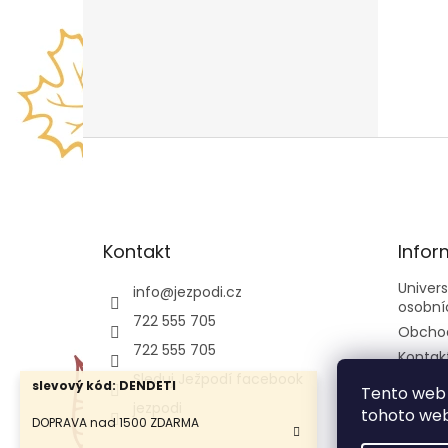
Z
á
p
a
t
Kontakt
Infor
í
Univer
info
@
jezpodi.cz
osobní
722 555 705
Obcho
722 555 705
Kontak
Sleduj Ježpodí facebook
slevový kód: DENDETI
Tento web 
jezpodi
tohoto webu
DOPRAVA nad 1500 ZDARMA