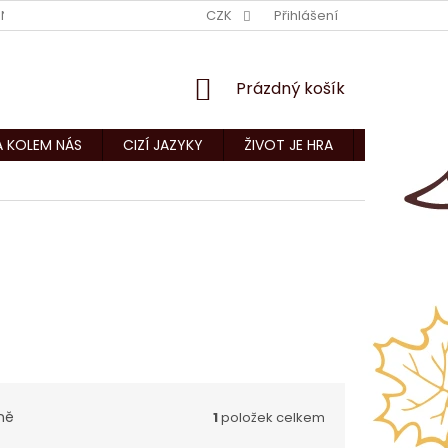
NÍ PODMÍNKY
KONTAKTY
CZK
Přihlášení
NÁKUPNÍ
Prázdný košík
KOŠÍK
A KOLEM NÁS
CIZÍ JAZYKY
ŽIVOT JE HRA
CNC ZAKÁZ
ně
1
položek celkem