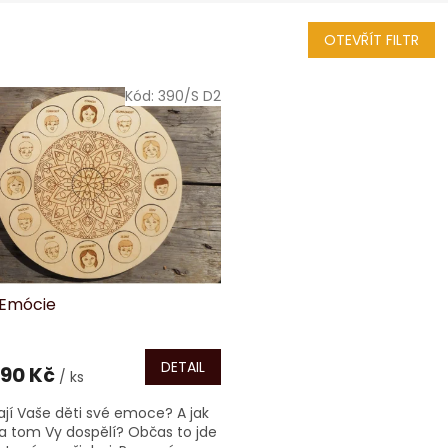
OTEVŘÍT FILTR
Kód:
390/S D2
 Emócie
DETAIL
90 Kč
/ ks
ají Vaše děti své emoce? A jak
na tom Vy dospělí? Občas to jde