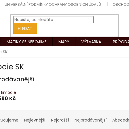
UNIVERSÁLNÍ PODMÍNKY OCHRANY OSOBNÍCH ÚDAJŮ
OBCHOD
HLEDAT
MATIKY SE NEBOJÍME
MAPY
VÝTVARKA
PŘÍROD
e SK
cie SK
rodávanější
) Emócie
590 Kč
ručujeme
Nejlevnější
Nejdražší
Nejprodávanější
Abeced