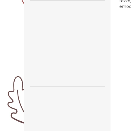
těžko
emocí
pokud
všech