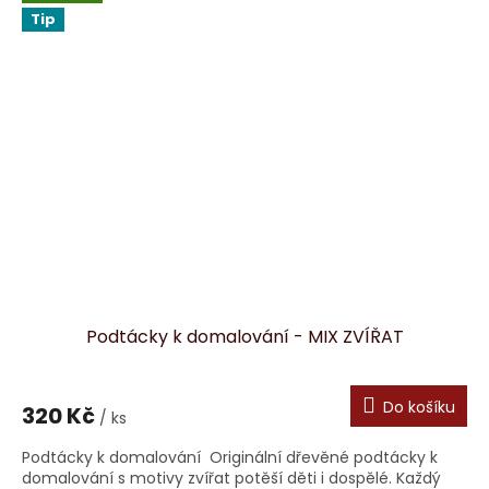
Tip
Podtácky k domalování - MIX ZVÍŘAT
Do košíku
320 Kč
/ ks
Podtácky k domalování Originální dřevěné podtácky k
domalování s motivy zvířat potěší děti i dospělé. Každý