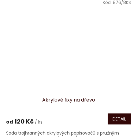
Kód:
876/8KS
Akrylové fixy na dřevo
DETAIL
120 Kč
od
/ ks
Sada trojhranných akrylových popisovačů s pružným