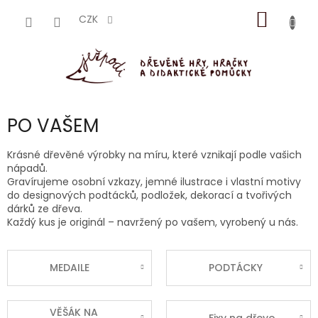
Přejít
NÁKUP
na
CZK
obsah
KOŠÍK
PO VAŠEM
Krásné dřevěné výrobky na míru, které vznikají podle vašich
nápadů.
Gravírujeme osobní vzkazy, jemné ilustrace i vlastní motivy
do designových podtácků, podložek, dekorací a tvořivých
dárků ze dřeva.
Každý kus je originál – navržený po vašem, vyrobený u nás.
MEDAILE
PODTÁCKY
VĚŠÁK NA