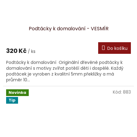
Podtácky k domalování - VESMÍR
Do košíku
320 Kč
/ ks
Podtácky k domalování Originální dřevěné podtácky k
domalování s motivy zvířat potěší děti i dospělé. Každý
podtácek je vyroben z kvalitní 5mm překližky a má
průměr 10...
Kód:
883
Novinka
Tip