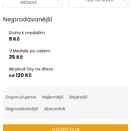
Fixy na dřevo
MEDAILE
Nejprodávanější
Stuha k medailím
9 Kč
🏅Medaile po vašem
35 Kč
Akrylové fixy na dřevo
120 Kč
od
Ř
a
Doporučujeme
Nejlevnější
Nejdražší
z
e
Nejprodávanější
Abecedně
n
í
p
OTEVŘÍT FILTR