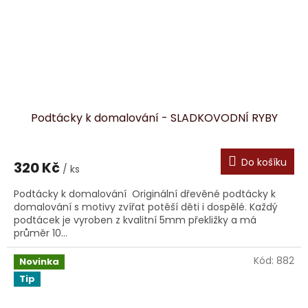
Podtácky k domalování - SLADKOVODNÍ RYBY
Do košíku
320 Kč
/ ks
Podtácky k domalování Originální dřevěné podtácky k
domalování s motivy zvířat potěší děti i dospělé. Každý
podtácek je vyroben z kvalitní 5mm překližky a má
průměr 10...
Kód:
882
Novinka
Tip