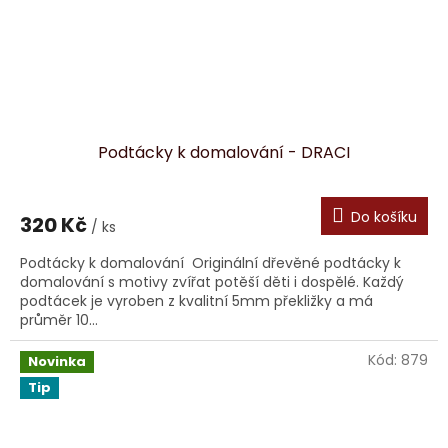
Podtácky k domalování - DRACI
Do košíku
320 Kč
/ ks
Podtácky k domalování Originální dřevěné podtácky k
domalování s motivy zvířat potěší děti i dospělé. Každý
podtácek je vyroben z kvalitní 5mm překližky a má
průměr 10...
Kód:
879
Novinka
Tip