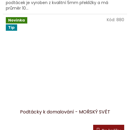
podtácek je vyroben z kvalitní 5mm překližky a má
průměr 10...
Kód:
880
Novinka
Tip
Podtácky k domalování - MOŘSKÝ SVĚT