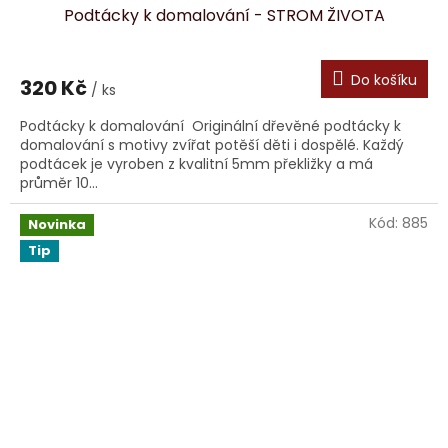
Podtácky k domalování - STROM ŽIVOTA
Do košíku
320 Kč
/ ks
Podtácky k domalování Originální dřevěné podtácky k
domalování s motivy zvířat potěší děti i dospělé. Každý
podtácek je vyroben z kvalitní 5mm překližky a má
průměr 10...
Kód:
885
Novinka
Tip