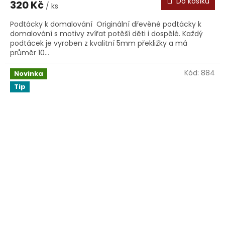
Do košíku
320 Kč
/ ks
Podtácky k domalování Originální dřevěné podtácky k
domalování s motivy zvířat potěší děti i dospělé. Každý
podtácek je vyroben z kvalitní 5mm překližky a má
průměr 10...
Kód:
884
Novinka
Tip