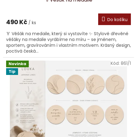
Do košíku
490 Kč
/ ks
🏅 Věšák na medaile, který si vystavíte ✨ Stylové dřevěné
věšáky na medaile vyrábíme na míru – se jménem,
sportem, gravírováním i vlastním motivem. Krásný design,
poctivá česká...
Kód:
861/1
Novinka
Tip