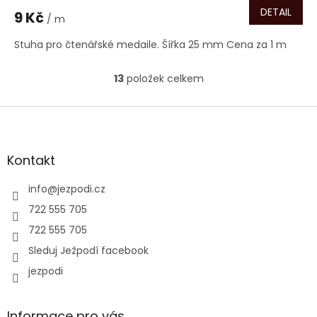
DETAIL
9 Kč
/ m
Stuha pro čtenářské medaile. Šířka 25 mm Cena za 1 m
13
položek celkem
O
v
l
Z
á
á
d
p
a
a
Kontakt
c
t
í
í
info
@
jezpodi.cz
p
r
722 555 705
v
722 555 705
k
y
Sleduj Ježpodí facebook
v
jezpodi
ý
p
i
s
Informace pro vás