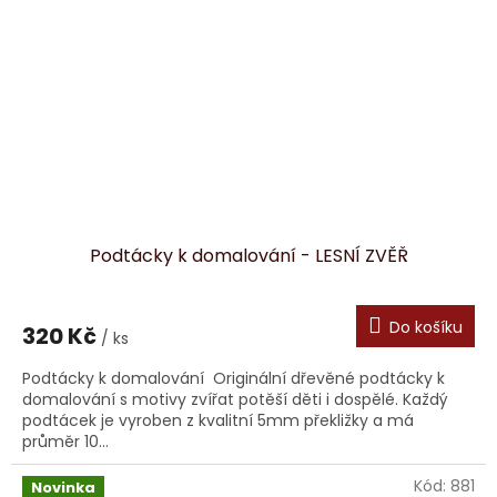
Podtácky k domalování - LESNÍ ZVĚŘ
Do košíku
320 Kč
/ ks
Podtácky k domalování Originální dřevěné podtácky k
domalování s motivy zvířat potěší děti i dospělé. Každý
podtácek je vyroben z kvalitní 5mm překližky a má
průměr 10...
Kód:
881
Novinka