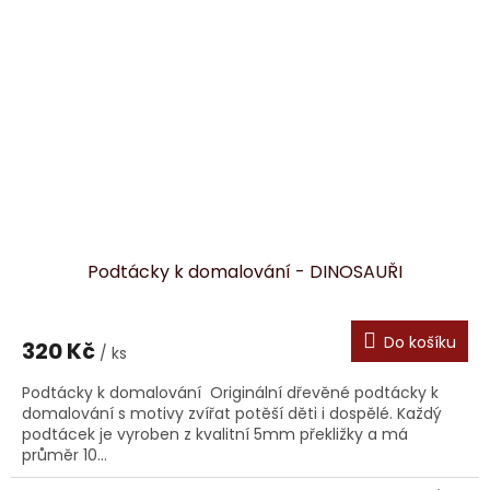
Podtácky k domalování - DINOSAUŘI
Do košíku
320 Kč
/ ks
Podtácky k domalování Originální dřevěné podtácky k
domalování s motivy zvířat potěší děti i dospělé. Každý
podtácek je vyroben z kvalitní 5mm překližky a má
průměr 10...