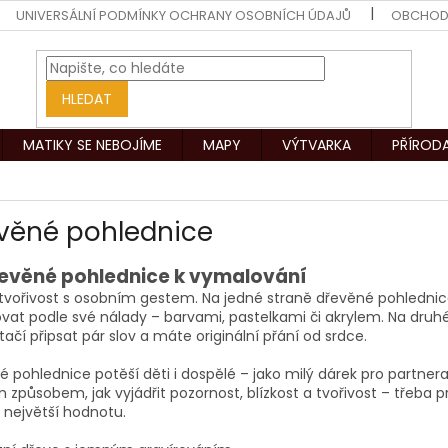
UNIVERSÁLNÍ PODMÍNKY OCHRANY OSOBNÍCH ÚDAJŮ
OBCHOD
HLEDAT
MATIKY SE NEBOJÍME
MAPY
VÝTVARKA
PŘÍROD
věné pohlednice
evěné pohlednice k vymalování
 tvořivost s osobním gestem. Na jedné straně dřevěné pohlednic
at podle své nálady – barvami, pastelkami či akrylem. Na druhé s
tačí připsat pár slov a máte originální přání od srdce.
 pohlednice potěší děti i dospělé – jako milý dárek pro partner
 způsobem, jak vyjádřit pozornost, blízkost a tvořivost – třeba 
 největší hodnotu.