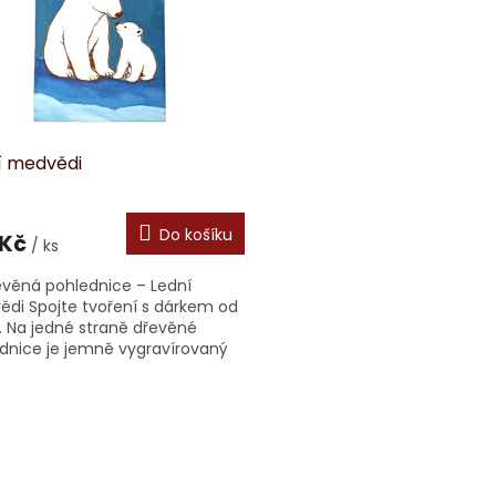
í medvědi
Do košíku
 Kč
/ ks
evěná pohlednice – Lední
di Spojte tvoření s dárkem od
. Na jedné straně dřevěné
dnice je jemně vygravírovaný
 medvěda s mládětem, který
e vymalovat...
O
v
l
á
d