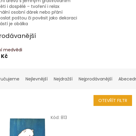
itní dřevo s jemným gravírováním
ěti i dospělé – tvoření i relax
nální osobní dárek nebo přání
oslat poštou či pověsit jako dekoraci
stí je obálka
rodávanější
ní medvědi
 Kč
ručujeme
Nejlevnější
Nejdražší
Nejprodávanější
Abeced
OTEVŘÍT FILTR
Kód:
813