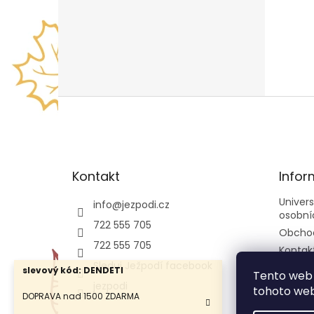
Z
á
p
a
t
Kontakt
Infor
í
Univer
info
@
jezpodi.cz
osobní
722 555 705
Obcho
722 555 705
Kontak
Sleduj Ježpodí facebook
slevový kód: DENDETI
Tento web 
jezpodi
tohoto webu
DOPRAVA nad 1500 ZDARMA