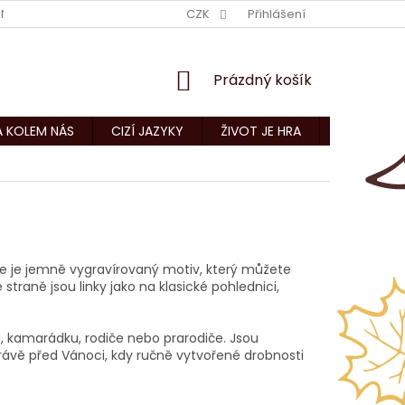
NÍ PODMÍNKY
KONTAKTY
CZK
Přihlášení
NÁKUPNÍ
Prázdný košík
KOŠÍK
A KOLEM NÁS
CIZÍ JAZYKY
ŽIVOT JE HRA
CNC ZAKÁZ
e je jemně vygravírovaný motiv, který můžete
traně jsou linky jako na klasické pohlednici,
a, kamarádku, rodiče nebo prarodiče. Jsou
právě před Vánoci, kdy ručně vytvořené drobnosti