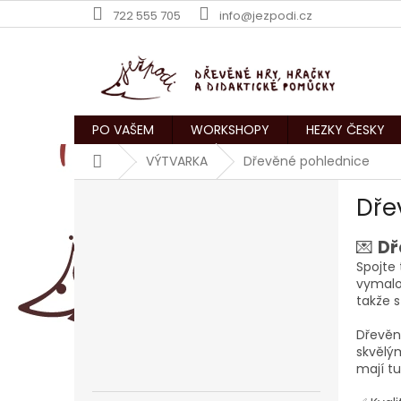
Přejít
722 555 705
info@jezpodi.cz
na
obsah
PO VAŠEM
WORKSHOPY
HEZKY ČESKY
Domů
VÝTVARKA
Dřevěné pohlednice
P
Dře
o
s
💌
Dř
t
r
Spojte
vymalov
a
takže s
n
n
Dřevěné
í
skvělým
p
mají tu
a