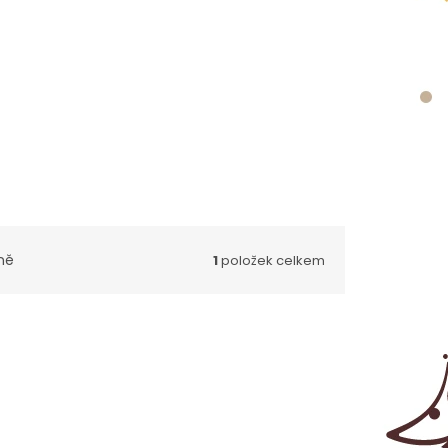
ně
1
položek celkem