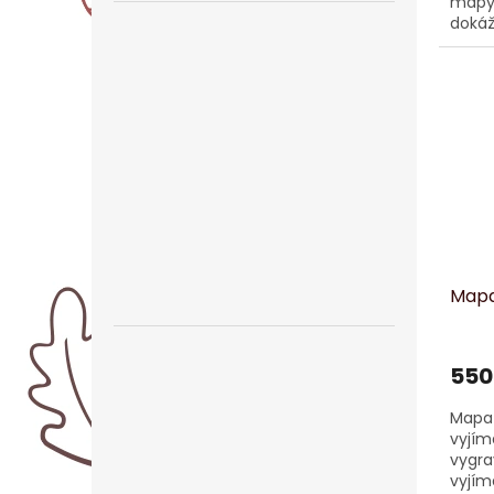
mapy 
dokáž
Mapa
550
Mapa 
vyjím
vygra
vyjím