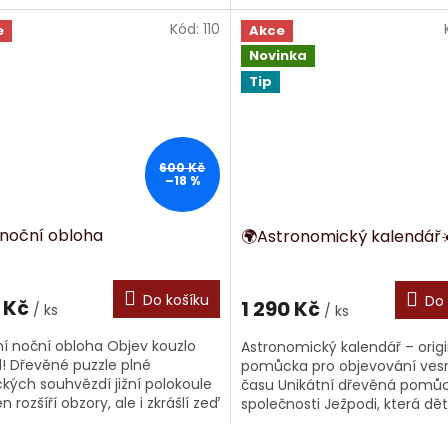
polohu a názvy afrických stá
čeny názvy krajů a obrysy
jejich platné...
livých okresů....
Kód:
110
e
Akce
Novinka
Tip
600 Kč
–18 %
 noční obloha
🌍Astronomický kalendář☀
Do košíku
Do 
 Kč
1 290 Kč
/ ks
/ ks
žní noční obloha Objev kouzlo
Astronomický kalendář – origi
! Dřevěné puzzle plné
pomůcka pro objevování ves
ckých souhvězdí jižní polokoule
času Unikátní dřevěná pomů
en rozšíří obzory, ale i zkrášlí zeď
společnosti Ježpodi, která d
ložení z něj totiž může být...
názorně přibližuje pohyb Ze
Slunce...