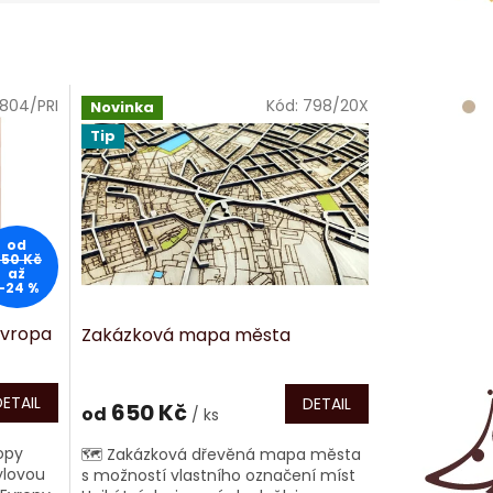
804/PRI
Kód:
798/20X
Novinka
Tip
od
750 Kč
až
–24 %
Evropa
Zakázková mapa města
DETAIL
DETAIL
650 Kč
od
/ ks
opy
🗺️ Zakázková dřevěná mapa města
ylovou
s možností vlastního označení míst