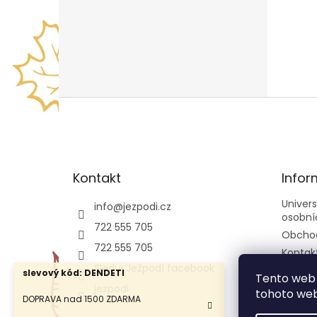
Z
á
p
a
t
Kontakt
Infor
í
Univer
info
@
jezpodi.cz
osobní
722 555 705
Obcho
722 555 705
Kontak
Sleduj Ježpodí facebook
slevový kód: DENDETI
Tento web 
jezpodi
tohoto webu
DOPRAVA nad 1500 ZDARMA