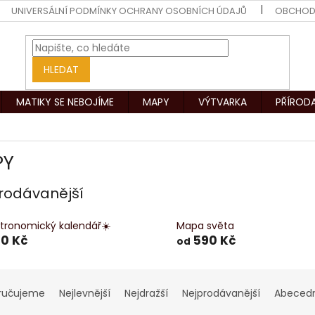
UNIVERSÁLNÍ PODMÍNKY OCHRANY OSOBNÍCH ÚDAJŮ
OBCHOD
HLEDAT
MATIKY SE NEBOJÍME
MAPY
VÝTVARKA
PŘÍROD
PY
rodávanější
tronomický kalendář☀️
Mapa světa
90 Kč
590 Kč
od
ručujeme
Nejlevnější
Nejdražší
Nejprodávanější
Abeced