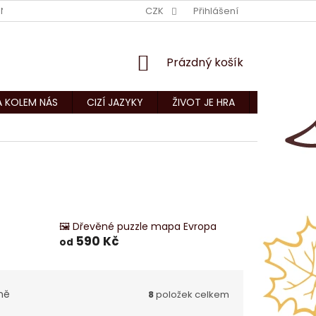
NÍ PODMÍNKY
KONTAKTY
CZK
Přihlášení
NÁKUPNÍ
Prázdný košík
KOŠÍK
A KOLEM NÁS
CIZÍ JAZYKY
ŽIVOT JE HRA
CNC ZAKÁZ
🖼️ Dřevěné puzzle mapa Evropa
590 Kč
od
ně
8
položek celkem