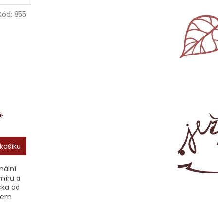
tů a
zábavu s poznáváním vesmíru – a až
budeš...
Kód:
855
️
košíku
nální
míru a
cka od
ětem
mě kolem