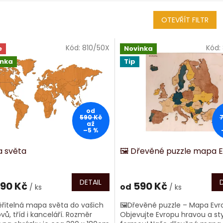
OTEVŘÍT FILTR
Kód:
810/50X
Kód:
e
Novinka
inka
Tip
od
590 Kč
až
–5 %
 světa
🖼️ Dřevěné puzzle mapa 
DETAIL
90 Kč
590 Kč
od
/ ks
/ ks
řitelná mapa světa do vašich
🖼️Dřevěné puzzle – Mapa Evr
ů, tříd i kanceláří. Rozměr
Objevujte Evropu hravou a st