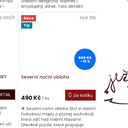
Evropy
Unikátní designový doplněk i
 i
smysluplný dárek. Tato detailní
Puzzle
mapa města vyřezaná laserem do
dřeva je nejen...
d:
693/P
Kód:
109
Akce
Tip
600 Kč
–18 %
IKY
Severní noční obloha
DETAIL
Do košíku
490 Kč
/ ks
apa
🌟 Severní noční obloha Slož si vlastní
í
hvězdnou mapu a poznej souhvězdí,
která září nad našimi hlavami!
ní učí
Dřevěné puzzle, které propojuje