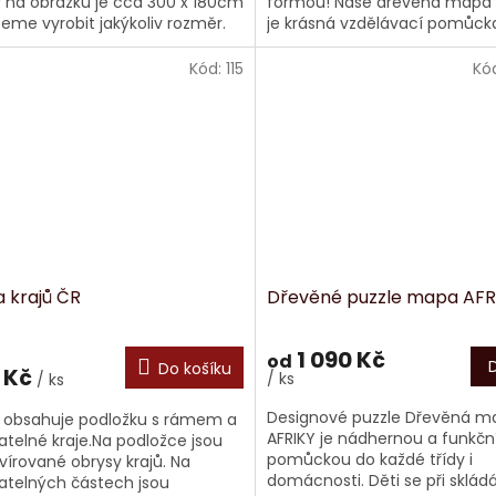
na obrázku je cca 300 x 180cm
formou! Naše dřevěná mapa 
eme vyrobit jakýkoliv rozměr.
je krásná vzdělávací pomůcka
designový doplněk interiéru. 
je...
Kód:
115
Kó
 krajů ČR
Dřevěné puzzle mapa AFR
1 090 Kč
od
Do košíku
 Kč
/ ks
/ ks
Designové puzzle Dřevěná m
obsahuje podložku s rámem a
AFRIKY je nádhernou a funkčn
atelné kraje.Na podložce jsou
pomůckou do každé třídy i
vírované obrysy krajů. Na
domácnosti. Děti se při skládá
atelných částech jsou