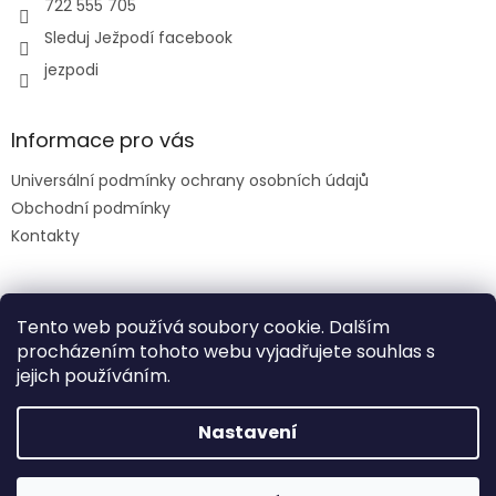
722 555 705
Sleduj Ježpodí facebook
jezpodi
Informace pro vás
Universální podmínky ochrany osobních údajů
Obchodní podmínky
Kontakty
Facebook
Tento web používá soubory cookie. Dalším
procházením tohoto webu vyjadřujete souhlas s
jejich používáním.
slevový kód: DENDETI
Nastavení
Vytvořil Shoptet
DOPRAVA nad 1500 ZDARMA