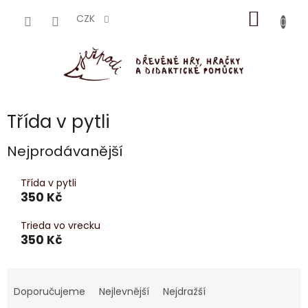
Přejít
NÁKUP
na
CZK
obsah
KOŠÍK
Třída v pytli
Nejprodávanější
Třída v pytli
350 Kč
Trieda vo vrecku
350 Kč
Ř
a
Doporučujeme
Nejlevnější
Nejdražší
z