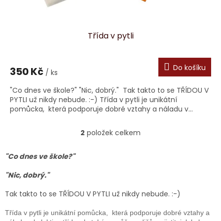
Třída v pytli
Do košíku
350 Kč
/ ks
"Co dnes ve škole?" "Nic, dobrý." Tak takto to se TŘÍDOU V
PYTLI už nikdy nebude. :-) Třída v pytli je unikátní
pomůcka, která podporuje dobré vztahy a náladu v...
2
položek celkem
O
v
l
"Co dnes ve škole?"
á
d
"Nic, dobrý."
a
c
Tak takto to se TŘÍDOU V PYTLI už nikdy nebude. :-)
í
p
Třída v pytli je unikátní pomůcka, která podporuje dobré vztahy a