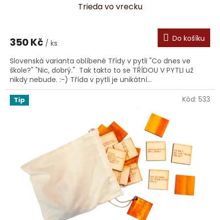
Trieda vo vrecku
Do košíku
350 Kč
/ ks
Slovenská varianta oblíbené Třídy v pytli "Co dnes ve
škole?" "Nic, dobrý." Tak takto to se TŘÍDOU V PYTLI už
nikdy nebude. :-) Třída v pytli je unikátní...
Kód:
533
Tip