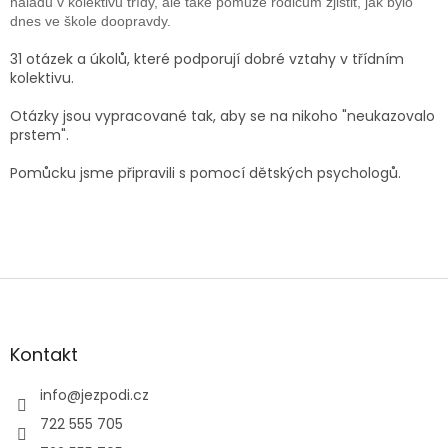
r
náladu v kolektivu třídy, ale také pomůže rodičům zjistit, jak bylo
v
dnes ve škole doopravdy.
k
y
31 otázek a úkolů, které podporují dobré vztahy v třídním
v
kolektivu.
ý
p
Otázky jsou vypracované tak, aby se na nikoho "neukazovalo
i
prstem".
s
u
Pomůcku jsme připravili s pomocí dětských psychologů.
Z
á
p
a
Kontakt
t
í
info
@
jezpodi.cz
722 555 705