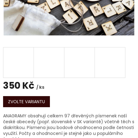
350 Kč
/ ks
Měrná
cena:
ZVOLTE VARIANTU
ANAGRAMY obsahují celkem 97 dřevěných písmenek naší
české abecedy (popř. slovenské v SK variantě) včetně těch s
diakritikou. Písmena jsou bodově ohodnocena podle četnosti
využití. Počty a ohodnocení je stejné jako u populárního