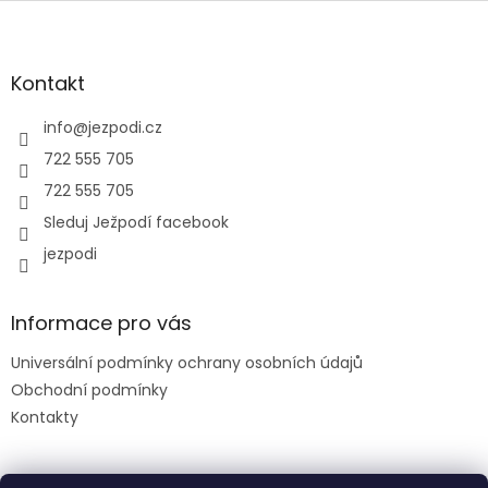
Z
á
p
a
Kontakt
t
í
info
@
jezpodi.cz
722 555 705
722 555 705
Sleduj Ježpodí facebook
jezpodi
Informace pro vás
Universální podmínky ochrany osobních údajů
Obchodní podmínky
Kontakty