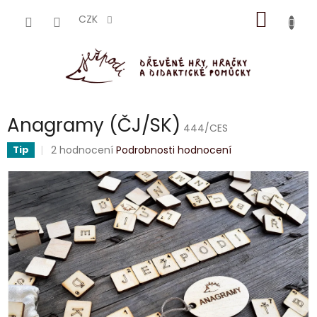
Přejít
NÁKUP
na
CZK
obsah
KOŠÍK
Anagramy (ČJ/SK)
444/CES
Průměrné
2 hodnocení
Podrobnosti hodnocení
Tip
hodnocení
produktu
je
5,0
z
5
hvězdiček.