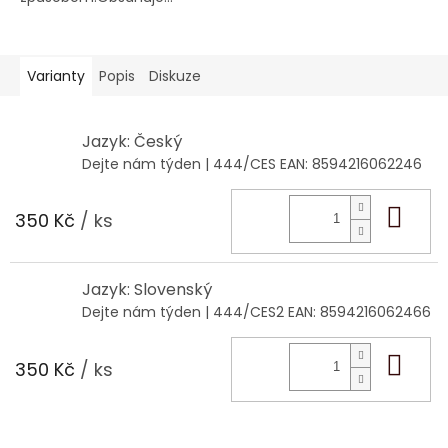
Varianty
Popis
Diskuze
Jazyk: Český
Dejte nám týden
| 444/CES
EAN:
8594216062246
Do 
350 Kč
/ ks
Jazyk: Slovenský
Dejte nám týden
| 444/CES2
EAN:
8594216062466
Do 
350 Kč
/ ks