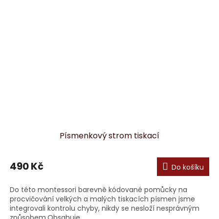
Písmenkový strom tiskací
490 Kč
Do košíku
Do této montessori barevně kódované pomůcky na
procvičování velkých a malých tiskacích písmen jsme
integrovali kontrolu chyby, nikdy se nesloží nesprávným
způsobem.Obsahuje...