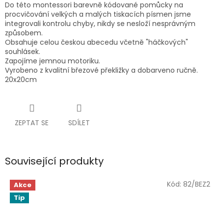
Do této montessori barevně kódované pomůcky na
procvičování velkých a malých tiskacích písmen jsme
integrovali kontrolu chyby, nikdy se nesloží nesprávným
způsobem.
Obsahuje celou českou abecedu včetně "háčkových"
souhlásek.
Zapojíme jemnou motoriku.
Vyrobeno z kvalitní březové překližky a dobarveno ručně.
20x20cm
ZEPTAT SE
SDÍLET
Související produkty
Kód:
82/BEZ2
Akce
Tip