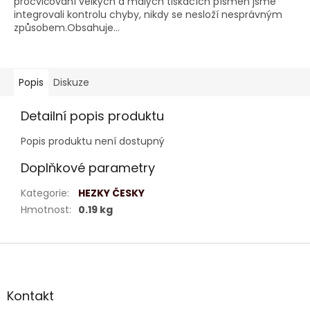
procvičování velkých a malých tiskacích písmen jsme
integrovali kontrolu chyby, nikdy se nesloží nesprávným
způsobem.Obsahuje...
Popis
Diskuze
Detailní popis produktu
Popis produktu není dostupný
Doplňkové parametry
Kategorie
:
HEZKY ČESKY
Hmotnost
:
0.19 kg
Z
á
p
a
Kontakt