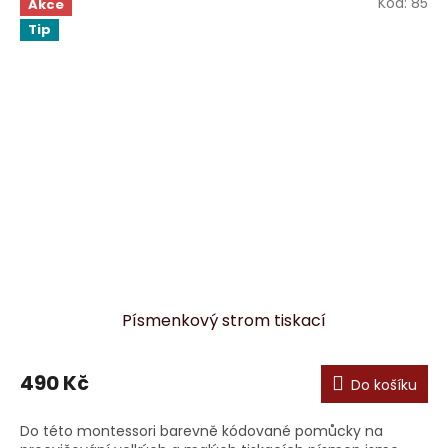
Kód:
85
Akce
Tip
Písmenkový strom tiskací
490 Kč
Do košíku
Do této montessori barevně kódované pomůcky na