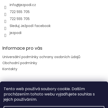
t
í
info
@
jezpodi.cz
722 555 705
722 555 705
Sleduj Ježpodí facebook
jezpodi
Informace pro vás
Universální podmínky ochrany osobních údajů
Obchodní podmínky
Kontakty
Facebook
Tento web používá soubory cookie. Dalším
procházením tohoto webu vyjadřujete souhlas s
jejich používáním.
slevový kód: DENDETI