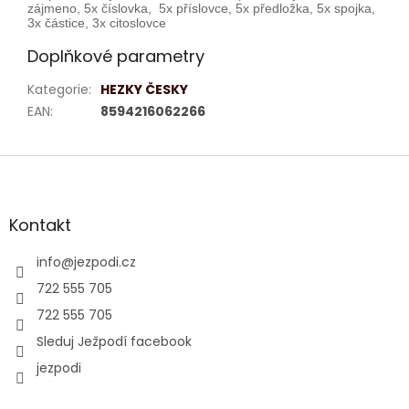
zájmeno, 5x číslovka, 5x příslovce, 5x předložka, 5x spojka,
3x částice, 3x citoslovce
Doplňkové parametry
Kategorie
:
HEZKY ČESKY
EAN
:
8594216062266
Z
á
p
a
Kontakt
t
í
info
@
jezpodi.cz
722 555 705
722 555 705
Sleduj Ježpodí facebook
jezpodi