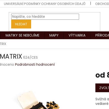
UNIVERSÁLNÍ PODMÍNKY OCHRANY OSOBNÍCH ÚDAJŮ
OBCHOD
HLEDAT
MATIKY SE NEBOJÍME
MAPY
VÝTVARKA
PŘÍROD
TRIX
IMATRIX
624/CES
rné
dnoceno
Podrobnosti hodnocení
ení
od
tu
Měrná
cena:
ZVOLT
ek.
Svižná a
veškeré