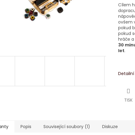
Cílem hr
dopracu
nápověd
ovšem vs
pokud ba
pokud s
hráče a
30 min
let
.
Detailn
TISK
anty
Popis
Související soubory (1)
Diskuze