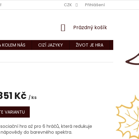
NÍ PODMÍNKY
KONTAKTY
CZK
Přihlášení
NÁKUPNÍ
Prázdný košík
KOŠÍK
A KOLEM NÁS
CIZÍ JAZYKY
ŽIVOT JE HRA
CNC ZAKÁZ
851 Kč
/ ks
E VARIANTU
sociační hra až pro 6 hráčů, která redukuje
 nápovědy do barevného spektra.