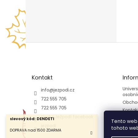
Z
á
p
a
t
Kontakt
Infor
í
Univer
info
@
jezpodi.cz
osobní
722 555 705
Obcho
722 555 705
Kontak
Sleduj Ježpodí facebook
slevový kód: DENDETI
Tento web 
jezpodi
tohoto webu
DOPRAVA nad 1500 ZDARMA