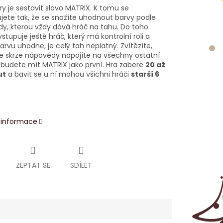
y je sestavit slovo MATRIX. K tomu se
jete tak, že se snažíte uhodnout barvy podle
y, kterou vždy dává hráč na tahu. Do toho
tupuje ještě hráč, který má kontrolní roli a
rvu uhodne, je celý tah neplatný. Zvítězíte,
e skrze nápovědy napojíte na všechny ostatní
 budete mít MATRIX jako první. Hra zabere
20 až
ut
a bavit se u ní mohou všichni hráči
starší 6
í informace
ZEPTAT SE
SDÍLET