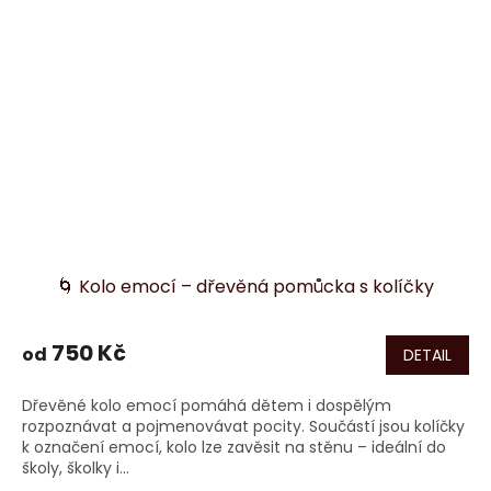
🌀 Kolo emocí – dřevěná pomůcka s kolíčky
750 Kč
od
DETAIL
Dřevěné kolo emocí pomáhá dětem i dospělým
rozpoznávat a pojmenovávat pocity. Součástí jsou kolíčky
k označení emocí, kolo lze zavěsit na stěnu – ideální do
školy, školky i...