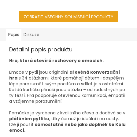
ZOBRAZIT VŠECHNY SOUVISEJÍCÍ PRODUKTY
Popis
Diskuze
Detailní popis produktu
Hra, která otevírá rozhovory o emocích.
Emoce v pytli jsou originální
dřevěná konverzační
hra
s 34 otázkami, které pomáhají dětem i dospělým
lépe porozumět svým pocitům a sdílet je s ostatními.
Každá kartička přináší jinou otázku – od radostných po
ty těžší. Hra podporuje otevřenou komunikaci, empatii
a vzájemné porozumění.
Pomůcka je vyrobena z kvalitního dřeva a dodává se v
plátěném pytlíku
, díky čemuž je ideální i na cesty.
Lze ji použít
samostatně nebo jako doplněk ke Kolu
emocí.