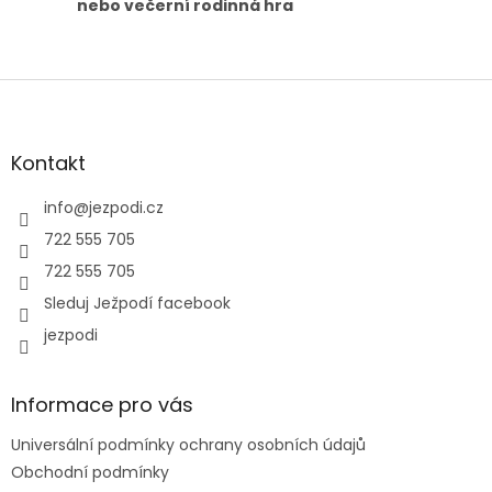
nebo večerní rodinná hra
Z
á
p
a
Kontakt
t
í
info
@
jezpodi.cz
722 555 705
722 555 705
Sleduj Ježpodí facebook
jezpodi
Informace pro vás
Universální podmínky ochrany osobních údajů
Obchodní podmínky