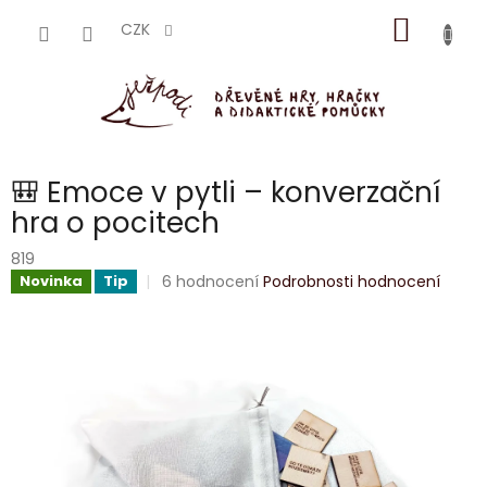
Přejít
NÁKUP
na
CZK
obsah
KOŠÍK
🎒 Emoce v pytli – konverzační
hra o pocitech
819
Průměrné
6 hodnocení
Podrobnosti hodnocení
Novinka
Tip
hodnocení
produktu
je
4,5
z
5
hvězdiček.