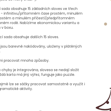
í sada obsahuje 15 základních sloves ve třech
 - infinitivu/přítomném čase prostém, minulém
ostém a minulém příčestí/předpřítomném
pném rodě. Nabízíme ekonomickou variantu a
 v boxu.
ící sada obsahuje dalších 15 sloves.
y jsou barevně nakódovány, uloženy v plátěných
.
imi pracovat mnoha způsoby.
 chyby je integrována, slovesa se nedají složit
aždá karta má jiný výřez, funguje jako puzzle.
jmě lze se sáčky pracovat samostatně a využít i
gramatické aktivity.