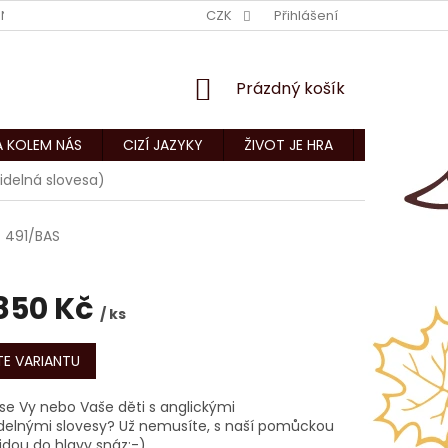
NÍ PODMÍNKY
KONTAKTY
CZK
Přihlášení
NÁKUPNÍ
Prázdný košík
KOŠÍK
A KOLEM NÁS
CIZÍ JAZYKY
ŽIVOT JE HRA
CNC ZAKÁZ
videlná slovesa)
)
491/BAS
850 Kč
/ ks
E VARIANTU
 se Vy nebo Vaše děti s anglickými
delnými slovesy? Už nemusíte, s naší pomůckou
dou do hlavy snáz:-).