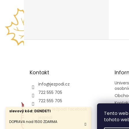
Z
á
p
a
t
Kontakt
Infor
í
Univer
info
@
jezpodi.cz
osobní
722 555 705
Obcho
722 555 705
Kontak
Sleduj Ježpodí facebook
slevový kód: DENDETI
Tento web 
jezpodi
tohoto webu
DOPRAVA nad 1500 ZDARMA