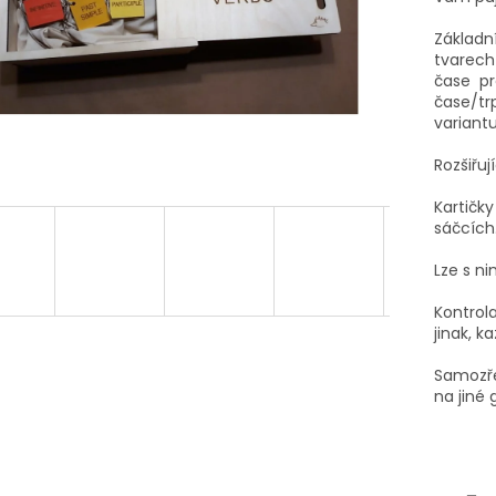
Základn
tvarech
čase pr
čase/tr
variantu
Rozšiřuj
Kartičk
sáčcích
Lze s n
Kontrola
jinak, k
Samozře
na jiné 