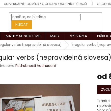
UNIVERSÁLNÍ PODMÍNKY OCHRANY OSOBNÍCH ÚDAJŮ
OBCHOD
HLEDAT
MATIKY SE NEBOJÍME
MAPY
VÝTVARKA
PŘÍROD
regular verbs (nepravidelná slovesa)
Irregular verbs (nepra
egular verbs (nepravidelná slovesa
rné
dnoceno
Podrobnosti hodnocení
ení
od
tu
Měrná
cena:
ZVOLT
ek.
Trápíte
nepravi
Vám půj