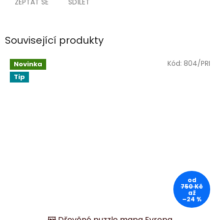
ZEPTAT SE
SDÍLET
Související produkty
Kód:
804/PRI
Novinka
Tip
od
750 Kč
až
–24 %
🖼️ Dřevěné puzzle mapa Evropa