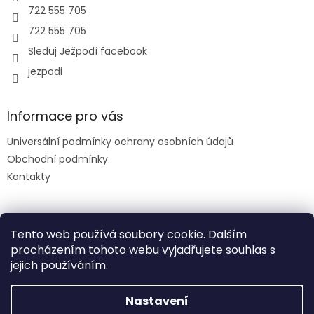
722 555 705
722 555 705
Sleduj Ježpodí facebook
jezpodi
Informace pro vás
Universální podmínky ochrany osobních údajů
Obchodní podmínky
Kontakty
Facebook
Tento web používá soubory cookie. Dalším
procházením tohoto webu vyjadřujete souhlas s
jejich používáním.
slevový kód: DENDETI
Nastavení
Vytvořil Shoptet