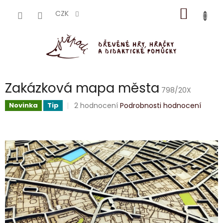
Přejít
NÁKUP
na
CZK
obsah
KOŠÍK
Zakázková mapa města
798/20X
Průměrné
2 hodnocení
Podrobnosti hodnocení
Novinka
Tip
hodnocení
produktu
je
5,0
z
5
hvězdiček.