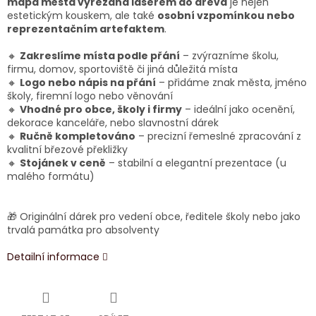
mapa města vyřezaná laserem do dřeva
je nejen
estetickým kouskem, ale také
osobní vzpomínkou nebo
reprezentačním artefaktem
.
🔸
Zakreslíme místa podle přání
– zvýrazníme školu,
firmu, domov, sportoviště či jiná důležitá místa
🔸
Logo nebo nápis na přání
– přidáme znak města, jméno
školy, firemní logo nebo věnování
🔸
Vhodné pro obce, školy i firmy
– ideální jako ocenění,
dekorace kanceláře, nebo slavnostní dárek
🔸
Ručně kompletováno
– precizní řemeslné zpracování z
kvalitní březové překližky
🔸
Stojánek v ceně
– stabilní a elegantní prezentace (u
malého formátu)
🎁 Originální dárek pro vedení obce, ředitele školy nebo jako
trvalá památka pro absolventy
Detailní informace