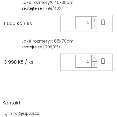
Jaké rozměry?: 40x30cm
Zeptejte se
| 798/40X
Do 
1 500 Kč
/ ks
Jaké rozměry?: 85x70cm
Zeptejte se
| 798/85X
Do 
3 990 Kč
/ ks
Z
á
p
a
Kontakt
t
í
info
@
jezpodi.cz