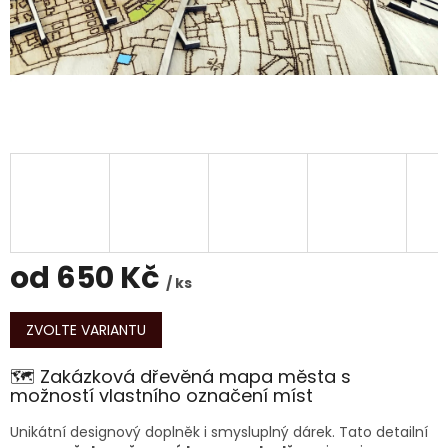
od
650 Kč
/ ks
Měrná
cena:
ZVOLTE VARIANTU
🗺️ Zakázková dřevěná mapa města s
možností vlastního označení míst
Unikátní designový doplněk i smysluplný dárek. Tato detailní