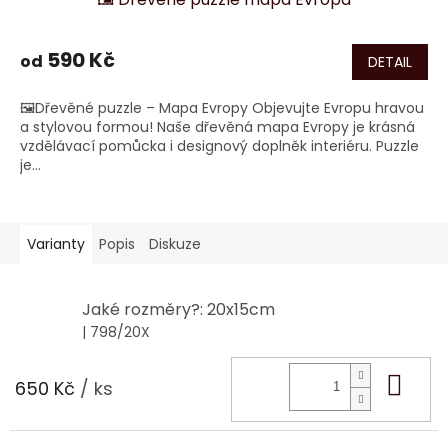
590 Kč
od
DETAIL
🖼️Dřevěné puzzle – Mapa Evropy Objevujte Evropu hravou
a stylovou formou! Naše dřevěná mapa Evropy je krásná
vzdělávací pomůcka i designový doplněk interiéru. Puzzle
je...
Varianty
Popis
Diskuze
Jaké rozměry?: 20x15cm
| 798/20X
Do 
650 Kč
/ ks