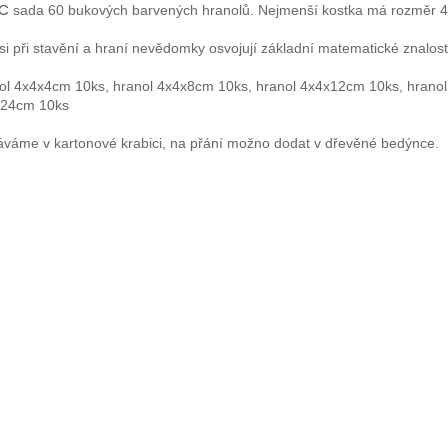
IC
sada 60 bukových barvených hranolů. Nejmenší kostka má rozměr 
 si při stavění a hraní nevědomky osvojují základní matematické znalost
ol 4x4x4cm 10ks, hranol 4x4x8cm 10ks, hranol 4x4x12cm 10ks, hrano
x24cm 10ks
váme v kartonové krabici, na přání možno dodat v dřevěné bedýnce.