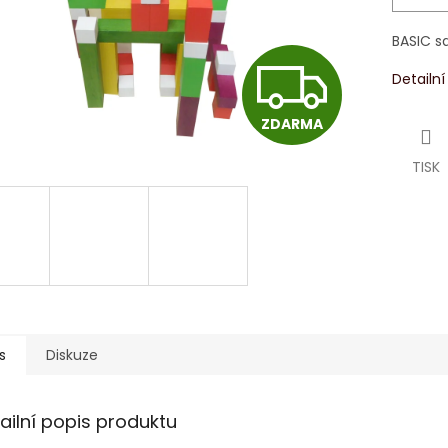
BASIC s
Z
Detailn
ZDARMA
D
TISK
A
R
M
s
Diskuze
A
ailní popis produktu