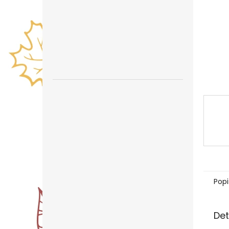
n
e
l
Popi
Det