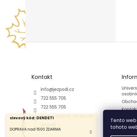
Z
á
p
a
t
Kontakt
Infor
í
Univer
info
@
jezpodi.cz
osobní
722 555 705
Obcho
722 555 705
Kontak
Sleduj Ježpodí facebook
slevový kód: DENDETI
Tento web 
jezpodi
tohoto webu
DOPRAVA nad 1500 ZDARMA