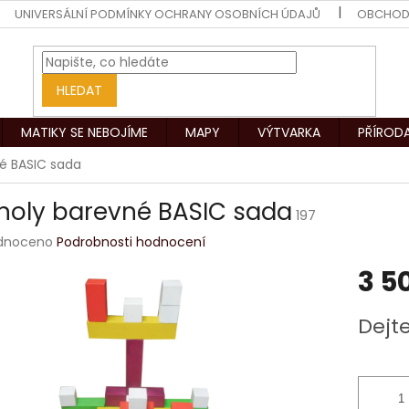
UNIVERSÁLNÍ PODMÍNKY OCHRANY OSOBNÍCH ÚDAJŮ
OBCHOD
HLEDAT
MATIKY SE NEBOJÍME
MAPY
VÝTVARKA
PŘÍROD
é BASIC sada
noly barevné BASIC sada
197
rné
dnoceno
Podrobnosti hodnocení
ení
3 5
tu
Měrná
Dejt
cena:
ek.