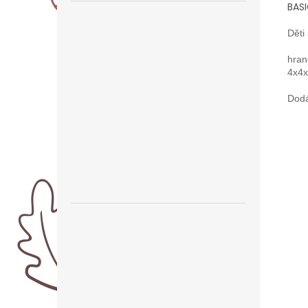
BAS
Děti
hran
4x4
Dodá