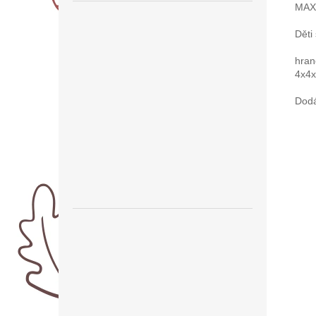
MAXI
Děti
hran
4x4
Dodá