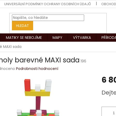
UNIVERSÁLNÍ PODMÍNKY OCHRANY OSOBNÍCH ÚDAJŮ
OBCHOD
HLEDAT
MATIKY SE NEBOJÍME
MAPY
VÝTVARKA
PŘÍROD
é MAXI sada
noly barevné MAXI sada
196
rné
dnoceno
Podrobnosti hodnocení
ení
6 8
tu
Měrná
Dejt
cena:
ek.