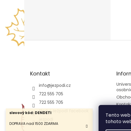
Z
á
p
a
t
Kontakt
Infor
í
Univer
info
@
jezpodi.cz
osobní
722 555 705
Obcho
722 555 705
Kontak
Sleduj Ježpodí facebook
slevový kód: DENDETI
Tento web 
jezpodi
tohoto webu
DOPRAVA nad 1500 ZDARMA