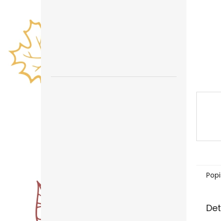
n
e
l
Popi
Det