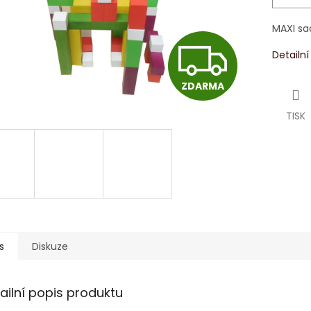
MAXI sa
Z
Detailn
ZDARMA
D
TISK
A
R
M
s
Diskuze
A
ailní popis produktu