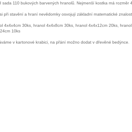
 sada 110 bukových barvených hranolů. Nejmenší kostka má rozměr 
 si při stavění a hraní nevědomky osvojují základní matematické znalost
ol 4x4x4cm 30ks, hranol 4x4x8cm 30ks, hranol 4x4x12cm 20ks, hrano
x24cm 10ks
váme v kartonové krabici, na přání možno dodat v dřevěné bedýnce.