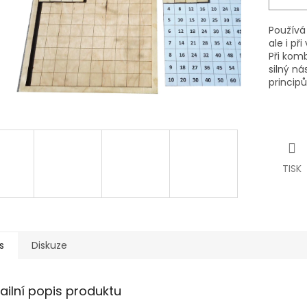
Používá 
ale i p
Při komb
silný n
principů
TISK
s
Diskuze
ailní popis produktu