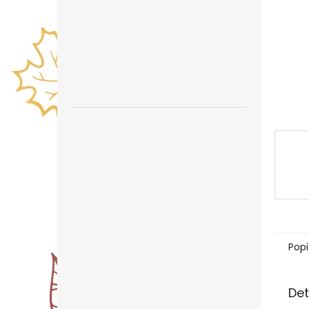
n
e
l
Popi
Det