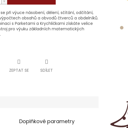
se při výuce násobení, dělení, sčítání, odčítání,
ři výpočtech obsahů a obvodů čtverců a obdelníků.
inaci s Parketami a Krychličkami získáte velice
ástroj pro výuku základních matematických
.
ZEPTAT SE
SDÍLET
Doplňkové parametry