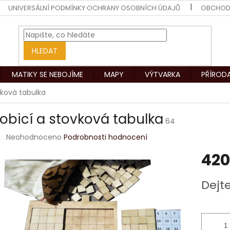
UNIVERSÁLNÍ PODMÍNKY OCHRANY OSOBNÍCH ÚDAJŮ
OBCHOD
HLEDAT
MATIKY SE NEBOJÍME
MAPY
VÝTVARKA
PŘÍROD
vková tabulka
obicí a stovková tabulka
64
Průměrné
Neohodnoceno
Podrobnosti hodnocení
hodnocení
420
produktu
je
0,0
Měrná
Dejt
z
cena:
5
hvězdiček.