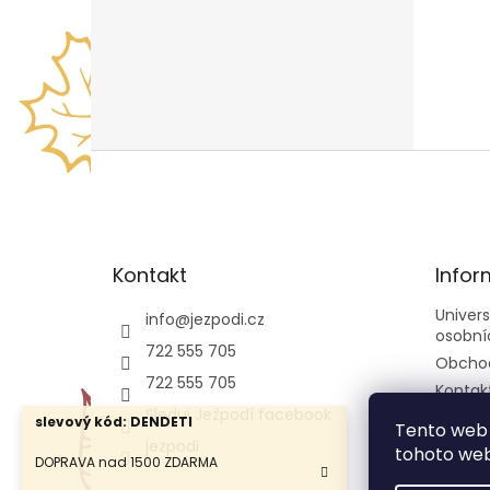
Z
á
p
a
t
Kontakt
Infor
í
Univer
info
@
jezpodi.cz
osobní
722 555 705
Obcho
722 555 705
Kontak
Sleduj Ježpodí facebook
slevový kód: DENDETI
Tento web 
jezpodi
tohoto webu
DOPRAVA nad 1500 ZDARMA