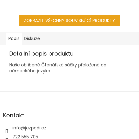
ZOBRAZIT VŠECHNY SOUVISEJÍCÍ PRODUKTY
Popis
Diskuze
Detailní popis produktu
Naše oblíbené Čtenářské sáčky přeložené do
německého jazyka.
Z
á
p
a
Kontakt
t
í
info
@
jezpodi.cz
722 555 705