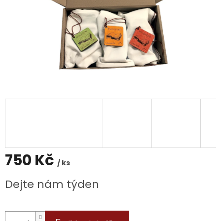
750 Kč
/ ks
Měrná
Dejte nám týden
cena: