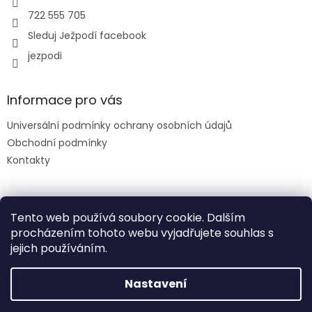
722 555 705
Sleduj Ježpodí facebook
jezpodi
Informace pro vás
Universální podmínky ochrany osobních údajů
Obchodní podmínky
Kontakty
Facebook
Tento web používá soubory cookie. Dalším
procházením tohoto webu vyjadřujete souhlas s
jejich používáním.
slevový kód: DENDETI
Nastavení
Vytvořil Shoptet
DOPRAVA nad 1500 ZDARMA