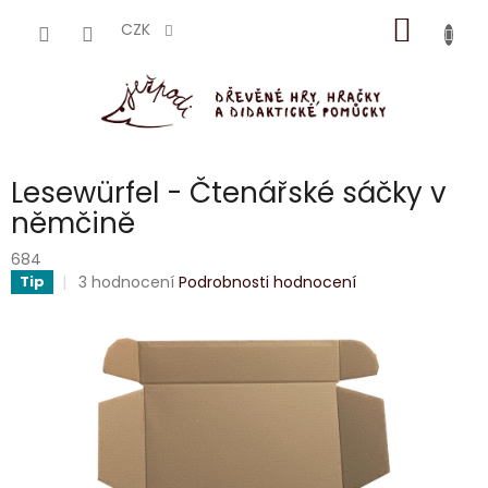
Přejít
NÁKUP
na
CZK
obsah
KOŠÍK
Lesewürfel - Čtenářské sáčky v
němčině
684
Průměrné
3 hodnocení
Podrobnosti hodnocení
Tip
hodnocení
produktu
je
4,7
z
5
hvězdiček.