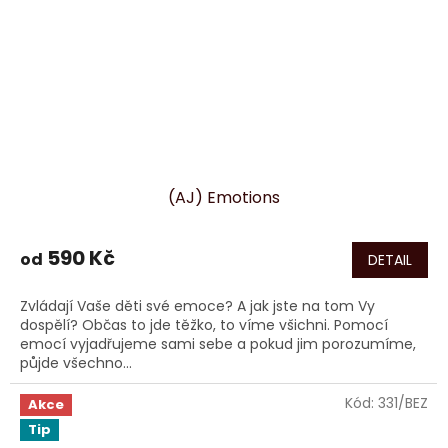
(AJ) Emotions
590 Kč
od
DETAIL
Zvládají Vaše děti své emoce? A jak jste na tom Vy
dospělí? Občas to jde těžko, to víme všichni. Pomocí
emocí vyjadřujeme sami sebe a pokud jim porozumíme,
půjde všechno...
Kód:
331/BEZ
Akce
Tip