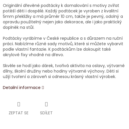
Originální dřevěné podtácky k domalování s motivy zvířat
potěší děti i dospělé. Každý podtácek je vyroben z kvalitní
5mm překližky a má průměr 10 cm, takže je pevný, odolný a
opravdu použitelný nejen jako dekorace, ale i jako praktický
doplněk na stůl.
Podtácky vyrábíme v České republice a s důrazem na ruční
práci. Nabízíme různé sady motivů, které si můžete vybarvit
podle vlastní fantazie. K podtáckům lze dokoupit také
akrylové fixy vhodné na dřevo.
Skvěle se hodí jako dárek, tvořivá aktivita na oslavy, výtvarné
dílny, školní družiny nebo hodiny výtvarné výchovy. Děti si
užijí tvoření a zároveň si odnesou krásný vlastní výrobek.
Detailní informace
ZEPTAT SE
SDÍLET