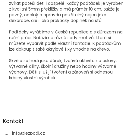
zvířat potěší děti i dospělé. Každý podtácek je vyroben
z kvalitní 5mm překližky a má průměr 10 cm, takže je
pevný, odolný a opravdu použitelný nejen jako
dekorace, ale i jako praktický doplněk na stůl.
Podtácky vyrábíme v České republice a s důrazem na
ruční práci. Nabízíme různé sady motivů, které si
můžete vybarvit podle vlastní fantazie. K podtáckům
lze dokoupit také akrylové fixy vhodné na dřevo.
Skvěle se hodí jako dárek, tvořivá aktivita na oslavy,
výtvarné dílny, školní družiny nebo hodiny výtvarné
výchovy. Děti si užijí tvoření a zároveň si odnesou
krásný vlastní výrobek.
Z
á
p
a
Kontakt
t
í
info
@
jezpodi.cz