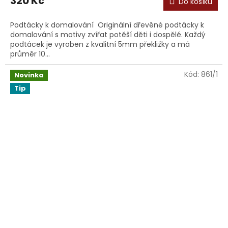
320 Kč
Do košíku
Podtácky k domalování Originální dřevěné podtácky k
domalování s motivy zvířat potěší děti i dospělé. Každý
podtácek je vyroben z kvalitní 5mm překližky a má
průměr 10...
Kód:
861/1
Novinka
Tip