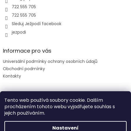
722 555 705
722 555 705
Sleduj Ježpodí facebook
jezpodi
Informace pro vás
Universální podmínky ochrany osobních údajů
Obchodní podmínky
Kontakty
Facebook
Tento web používá soubory cookie. Dalším
procházením tohoto webu vyjadřujete souhlas s
jejich používáním.
slevový kód: DENDETI
Nastavení
Vytvořil Shoptet