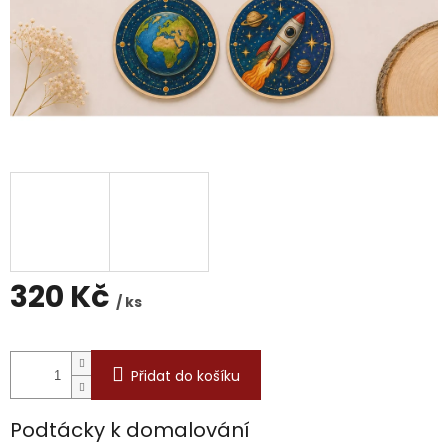
320 Kč
/ ks
Měrná
cena:
Přidat do košíku
Podtácky k domalování