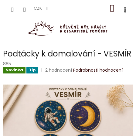
Přejít
NÁKUP
na
CZK
obsah
KOŠÍK
Podtácky k domalování - VESMÍR
885
Průměrné
2 hodnocení
Podrobnosti hodnocení
Novinka
Tip
hodnocení
produktu
je
5,0
z
5
hvězdiček.