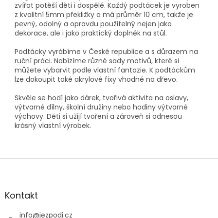
zvířat potěší děti i dospělé. Každý podtácek je vyroben
z kvalitní 5mm překližky a má průměr 10 cm, takže je
pevný, odolný a opravdu použitelný nejen jako
dekorace, ale i jako praktický doplněk na stůl.
Podtácky vyrábíme v České republice a s důrazem na
ruční práci. Nabízíme různé sady motivů, které si
můžete vybarvit podle vlastní fantazie. K podtáckům
lze dokoupit také akrylové fixy vhodné na dřevo.
Skvěle se hodí jako dárek, tvořivá aktivita na oslavy,
výtvarné dílny, školní družiny nebo hodiny výtvarné
výchovy. Děti si užijí tvoření a zároveň si odnesou
krásný vlastní výrobek.
Z
á
p
a
Kontakt
t
í
info
@
jezpodi.cz