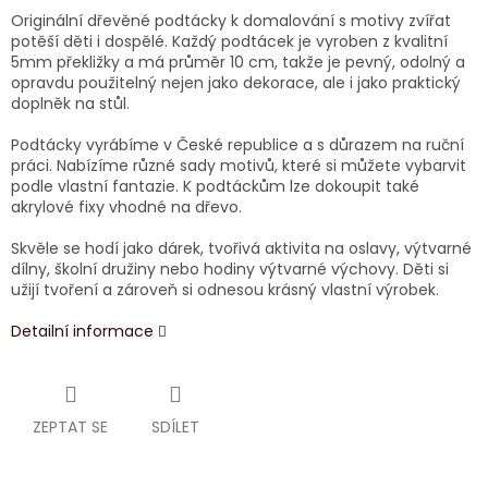
Originální dřevěné podtácky k domalování s motivy zvířat
potěší děti i dospělé. Každý podtácek je vyroben z kvalitní
5mm překližky a má průměr 10 cm, takže je pevný, odolný a
opravdu použitelný nejen jako dekorace, ale i jako praktický
doplněk na stůl.
Podtácky vyrábíme v České republice a s důrazem na ruční
práci. Nabízíme různé sady motivů, které si můžete vybarvit
podle vlastní fantazie. K podtáckům lze dokoupit také
akrylové fixy vhodné na dřevo.
Skvěle se hodí jako dárek, tvořivá aktivita na oslavy, výtvarné
dílny, školní družiny nebo hodiny výtvarné výchovy. Děti si
užijí tvoření a zároveň si odnesou krásný vlastní výrobek.
Detailní informace
ZEPTAT SE
SDÍLET