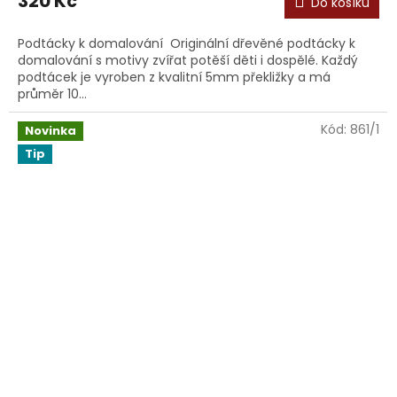
320 Kč
Do košíku
Podtácky k domalování Originální dřevěné podtácky k
domalování s motivy zvířat potěší děti i dospělé. Každý
podtácek je vyroben z kvalitní 5mm překližky a má
průměr 10...
Kód:
861/1
Novinka
Tip