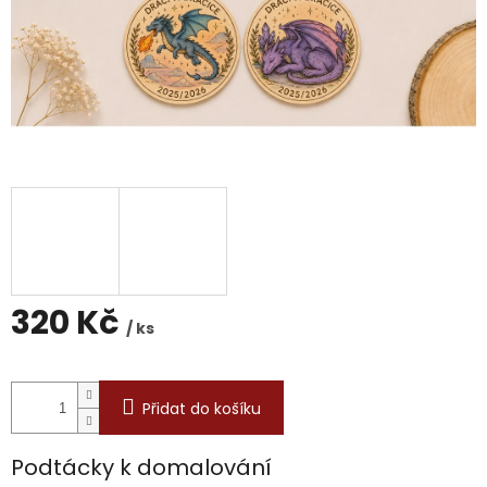
320 Kč
/ ks
Měrná
cena:
Přidat do košíku
Podtácky k domalování