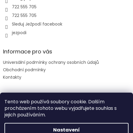
722 555 705
722 555 705
Sleduj Ježpodí facebook
jezpodi
Informace pro vás
Universální podmínky ochrany osobních údajů
Obchodní podmínky
Kontakty
Facebook
Tento web používá soubory cookie. Dalším
procházením tohoto webu vyjadřujete souhlas s
jejich používáním.
slevový kód: DENDETI
Nastavení
Vytvořil Shoptet