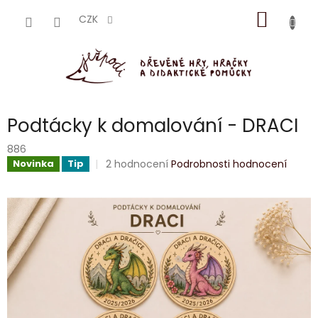
Přejít
NÁKUP
na
CZK
obsah
KOŠÍK
Podtácky k domalování - DRACI
886
Průměrné
2 hodnocení
Podrobnosti hodnocení
Novinka
Tip
hodnocení
produktu
je
5,0
z
5
hvězdiček.