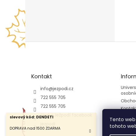
Z
á
p
a
t
Kontakt
Infor
í
Univer
info
@
jezpodi.cz
osobní
722 555 705
Obcho
722 555 705
Kontak
Sleduj Ježpodí facebook
slevový kód: DENDETI
Tento web 
jezpodi
tohoto webu
DOPRAVA nad 1500 ZDARMA