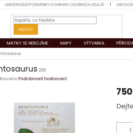
UNIVERSÁLNÍ PODMÍNKY OCHRANY OSOBNÍCH ÚDAJŮ
OBCHOD
HLEDAT
MATIKY SE NEBOJÍME
MAPY
VÝTVARKA
PŘÍROD
ontosaurus
ntosaurus
295
rné
dnoceno
Podrobnosti hodnocení
ení
750
tu
Měrná
Dejt
cena:
ek.