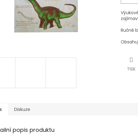
Výukov
zajímav
Ručně b
Obsahuj
TISK
s
Diskuze
ailní popis produktu