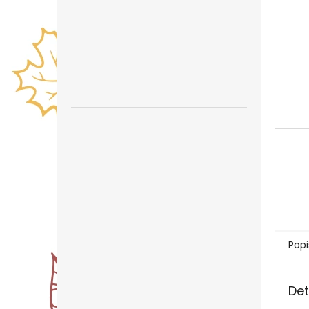
n
e
l
Popi
Det