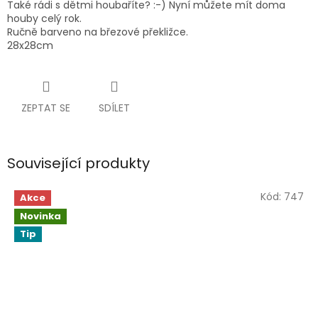
Také rádi s dětmi houbaříte? :-) Nyní můžete mít doma
houby celý rok.
Ručně barveno na březové překližce.
28x28cm
ZEPTAT SE
SDÍLET
Související produkty
Kód:
747
Akce
Novinka
Tip