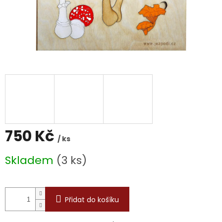
750 Kč
/ ks
Měrná
Skladem
(3 ks)
cena:
Přidat do košíku