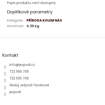
Popis produktu není dostupný
Doplňkové parametry
Kategorie
:
PŘÍRODA KOLEM NÁS
Hmotnost
:
0.35 kg
Z
á
p
a
Kontakt
t
í
info
@
jezpodi.cz
722 555 705
722 555 705
Sleduj Ježpodí facebook
jezpodi