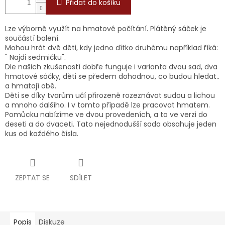
Přidat do košíku
Lze výborně využít na hmatové počítání. Plátěný sáček je
součástí balení.
Mohou hrát dvě děti, kdy jedno dítko druhému například říká:
" Najdi sedmičku".
Dle našich zkušeností dobře funguje i varianta dvou sad, dva
hmatové sáčky, děti se předem dohodnou, co budou hledat..
a hmatají obě.
Děti se díky tvarům učí přirozeně rozeznávat sudou a lichou
a mnoho dalšího. I v tomto případě lze pracovat hmatem.
Pomůcku nabízíme ve dvou provedeních, a to ve verzi do
deseti a do dvaceti. Tato nejednodušší sada obsahuje jeden
kus od každého čísla.
ZEPTAT SE
SDÍLET
Popis
Diskuze