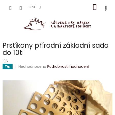
Přejít
NÁKUP
na
CZK
obsah
KOŠÍK
Prstíkony přírodní základní sada
do 10ti
136
Průměrné
Neohodnoceno
Podrobnosti hodnocení
Tip
hodnocení
produktu
je
0,0
z
5
hvězdiček.