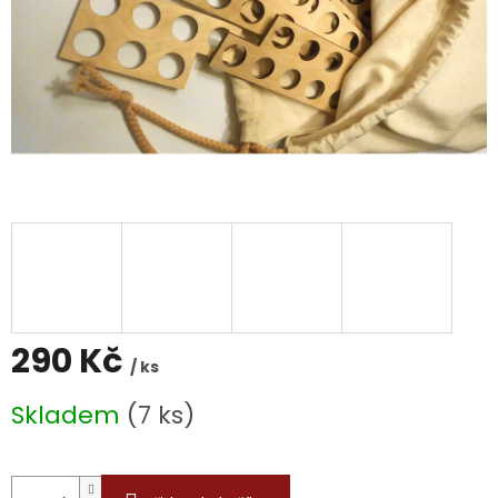
290 Kč
/ ks
Měrná
Skladem
(7 ks)
cena: