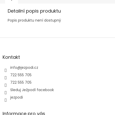
Detailní popis produktu
Popis produktu není dostupný
Z
á
p
a
Kontakt
t
í
info
@
jezpodi.cz
722 555 705
722 555 705
Sleduj Ježpodí facebook
jezpodi
Informace pro vás