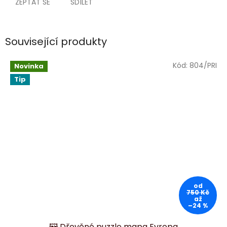
ZEPTAT SE
SDÍLET
Související produkty
Kód:
804/PRI
Novinka
Tip
od
750 Kč
až
–24 %
🖼️ Dřevěné puzzle mapa Evropa