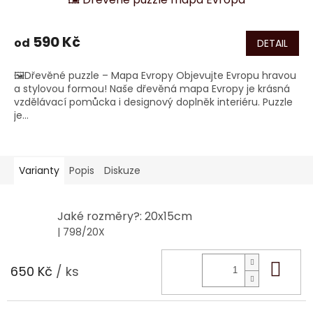
590 Kč
od
DETAIL
🖼️Dřevěné puzzle – Mapa Evropy Objevujte Evropu hravou
a stylovou formou! Naše dřevěná mapa Evropy je krásná
vzdělávací pomůcka i designový doplněk interiéru. Puzzle
je...
Varianty
Popis
Diskuze
Jaké rozměry?: 20x15cm
| 798/20X
Do 
650 Kč
/ ks