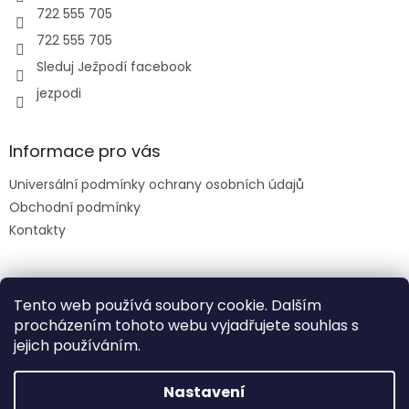
722 555 705
722 555 705
Sleduj Ježpodí facebook
jezpodi
Informace pro vás
Universální podmínky ochrany osobních údajů
Obchodní podmínky
Kontakty
Facebook
Tento web používá soubory cookie. Dalším
procházením tohoto webu vyjadřujete souhlas s
jejich používáním.
slevový kód: DENDETI
Nastavení
Vytvořil Shoptet