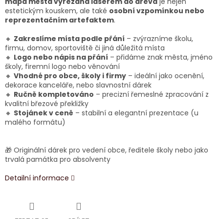
mapa města vyřezaná laserem do dřeva
je nejen
estetickým kouskem, ale také
osobní vzpomínkou nebo
reprezentačním artefaktem
.
🔸
Zakreslíme místa podle přání
– zvýrazníme školu,
firmu, domov, sportoviště či jiná důležitá místa
🔸
Logo nebo nápis na přání
– přidáme znak města, jméno
školy, firemní logo nebo věnování
🔸
Vhodné pro obce, školy i firmy
– ideální jako ocenění,
dekorace kanceláře, nebo slavnostní dárek
🔸
Ručně kompletováno
– precizní řemeslné zpracování z
kvalitní březové překližky
🔸
Stojánek v ceně
– stabilní a elegantní prezentace (u
malého formátu)
🎁 Originální dárek pro vedení obce, ředitele školy nebo jako
trvalá památka pro absolventy
Detailní informace