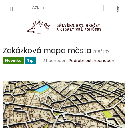
Přejít
NÁKUP
na
CZK
obsah
KOŠÍK
Zakázková mapa města
798/20X
Průměrné
2 hodnocení
Podrobnosti hodnocení
Novinka
Tip
hodnocení
produktu
je
5,0
z
5
hvězdiček.