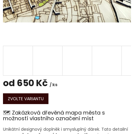
od
650 Kč
/ ks
Měrná
cena:
ZVOLTE VARIANTU
🗺️ Zakázková dřevěná mapa města s
možností vlastního označení míst
Unikátní designový doplněk i smysluplný dárek. Tato detailní