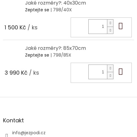
Jaké rozměry?: 40x30cm
Zeptejte se
| 798/40X
Do 
1 500 Kč
/ ks
Jaké rozměry?: 85x70cm
Zeptejte se
| 798/85X
Do 
3 990 Kč
/ ks
Z
á
p
a
Kontakt
t
í
info
@
jezpodi.cz