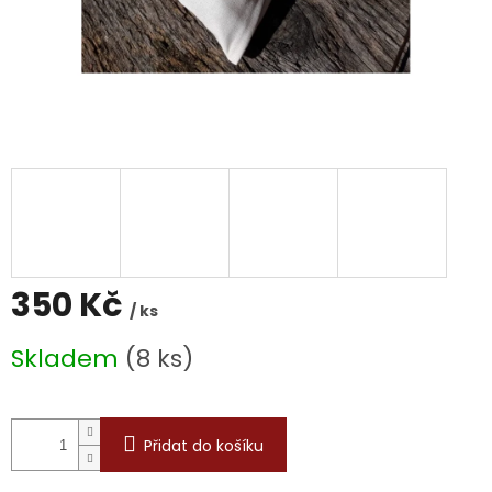
350 Kč
/ ks
Měrná
Skladem
(8 ks)
cena:
Přidat do košíku