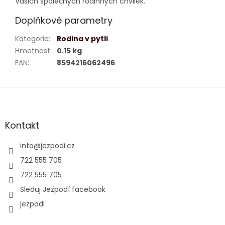
Vašich společných rodinných chvilek.
Doplňkové parametry
Kategorie
:
Rodina v pytli
Hmotnost
:
0.15 kg
EAN
:
8594216062496
Z
á
p
a
Kontakt
t
í
info
@
jezpodi.cz
722 555 705
722 555 705
Sleduj Ježpodí facebook
jezpodi