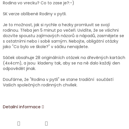
Rodina vo vrecku? Co to zase je?:-)
SK verze oblíbené Rodiny v pytli.
Je to možnost, jak si rychle a hezky promluvit se svojí
rodinou. Třeba jen 5 minut po večeři. Uvidíte, že se všichni
dozvíte spoustu zajímavých názorů a nápadů, zasmějete se
s ostatními nebo i sobě samým. Nebojte, obligátní otázky
jako "Co bylo ve škole?" v sáčku nenajdete.
Sáček obsahuje 28 originálních otázek na dřevěných kartách
(4x4cm), a jsou kladeny tak, aby se na ně dalo každý den
odpovědět jinak.
Doufáme, že "Rodina v pytli" se stane tradiční součástí
Vašich společných rodinných chvilek.
Detailní informace