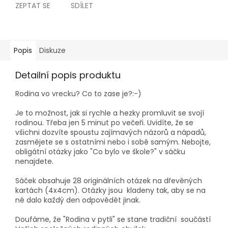
ZEPTAT SE
SDÍLET
Popis
Diskuze
Detailní popis produktu
Rodina vo vrecku? Co to zase je?:-)
Je to možnost, jak si rychle a hezky promluvit se svojí
rodinou. Třeba jen 5 minut po večeři. Uvidíte, že se
všichni dozvíte spoustu zajímavých názorů a nápadů,
zasmějete se s ostatními nebo i sobě samým. Nebojte,
obligátní otázky jako "Co bylo ve škole?" v sáčku
nenajdete.
Sáček obsahuje 28 originálních otázek na dřevěných
kartách (4x4cm). Otázky jsou kladeny tak, aby se na
ně dalo každý den odpovědět jinak.
Doufáme, že "Rodina v pytli" se stane tradiční součástí