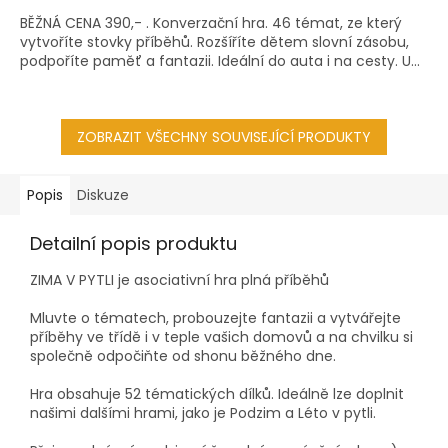
BĚŽNÁ CENA 390,- . Konverzační hra. 46 témat, ze který
vytvoříte stovky příběhů. Rozšíříte dětem slovní zásobu,
podpoříte paměť a fantazii. Ideální do auta i na cesty. U...
ZOBRAZIT VŠECHNY SOUVISEJÍCÍ PRODUKTY
Popis
Diskuze
Detailní popis produktu
ZIMA V PYTLI je asociativní hra plná příběhů
Mluvte o tématech, probouzejte fantazii a vytvářejte
příběhy ve třídě i v teple vašich domovů a na chvilku si
společně odpočiňte od shonu běžného dne.
Hra obsahuje 52 tématických dílků. Ideálně lze doplnit
našimi dalšími hrami, jako je Podzim a Léto v pytli.