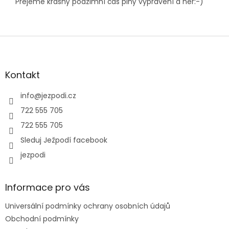
Přejeme krásný podzimní čas plný vyprávění a her:-)
Z
á
p
a
Kontakt
t
í
info
@
jezpodi.cz
722 555 705
722 555 705
Sleduj Ježpodí facebook
jezpodi
Informace pro vás
Universální podmínky ochrany osobních údajů
Obchodní podmínky