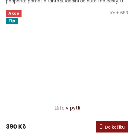
podpoříte paměť a fantazii. Ideální do auta i na cesty. U...
Kód:
683
Akce
Tip
Léto v pytli
390 Kč
Do košíku