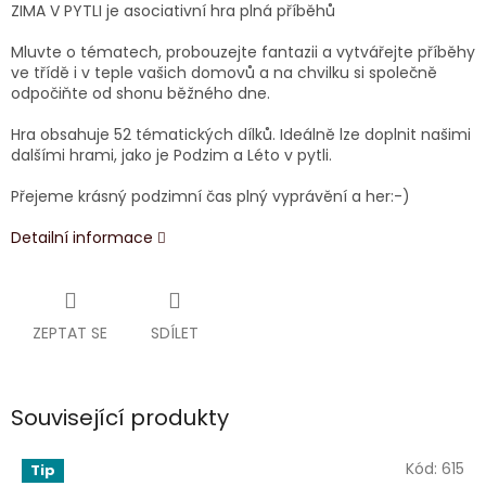
ZIMA V PYTLI je asociativní hra plná příběhů
Mluvte o tématech, probouzejte fantazii a vytvářejte příběhy
ve třídě i v teple vašich domovů a na chvilku si společně
odpočiňte od shonu běžného dne.
Hra obsahuje 52 tématických dílků. Ideálně lze doplnit našimi
dalšími hrami, jako je Podzim a Léto v pytli.
Přejeme krásný podzimní čas plný vyprávění a her:-)
Detailní informace
ZEPTAT SE
SDÍLET
Související produkty
Kód:
615
Tip