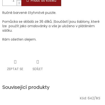
Přidat do košíku
Ručně barvené čtyřvrstvé puzzle.
Pomůcka se skládá ze 36 dílků. |Součástí jsou šablony, které
lze použít jako omalovánky a vše je uloženo v plátěném
sáčku.
Rám ošetřen olejem.
ZEPTAT SE
SDÍLET
Související produkty
Kód:
642/1KS