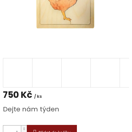
750 Kč
/ ks
Měrná
Dejte nám týden
cena: