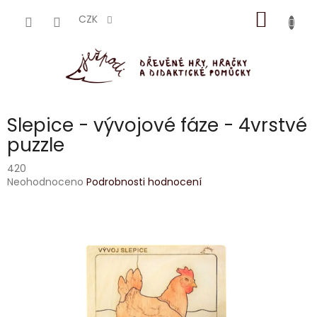
Přejít
NÁKUP
na
CZK
obsah
KOŠÍK
Slepice - vývojové fáze - 4vrstvé
puzzle
420
Průměrné
Neohodnoceno
Podrobnosti hodnocení
hodnocení
produktu
je
0,0
z
5
hvězdiček.