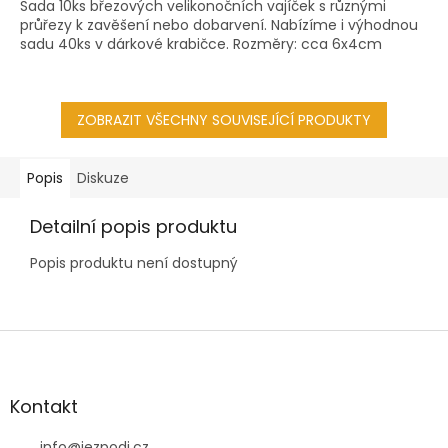
Sada 10ks březových velikonočních vajíček s různými
průřezy k zavěšení nebo dobarvení. Nabízíme i výhodnou
sadu 40ks v dárkové krabičce. Rozměry: cca 6x4cm
ZOBRAZIT VŠECHNY SOUVISEJÍCÍ PRODUKTY
Popis
Diskuze
Detailní popis produktu
Popis produktu není dostupný
Z
á
p
a
Kontakt
t
info
@
jezpodi.cz