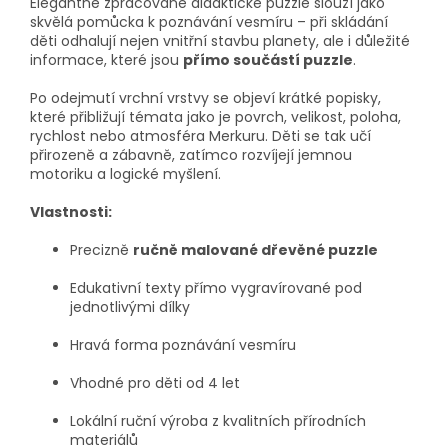
Elegantně zpracované didaktické puzzle slouží jako
skvělá pomůcka k poznávání vesmíru – při skládání
děti odhalují nejen vnitřní stavbu planety, ale i důležité
informace, které jsou
přímo součástí puzzle
.
Po odejmutí vrchní vrstvy se objeví krátké popisky,
které přibližují témata jako je povrch, velikost, poloha,
rychlost nebo atmosféra Merkuru. Děti se tak učí
přirozeně a zábavně, zatímco rozvíjejí jemnou
motoriku a logické myšlení.
Vlastnosti:
Precizně
ručně malované dřevěné puzzle
Edukativní texty přímo vygravírované pod
jednotlivými dílky
Hravá forma poznávání vesmíru
Vhodné pro děti od 4 let
Lokální ruční výroba z kvalitních přírodních
materiálů