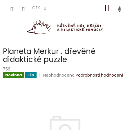
Přejít
NÁKUP
na
CZK
obsah
KOŠÍK
Planeta Merkur . dřevěné
didaktické puzzle
756
Průměrné
Neohodnoceno
Podrobnosti hodnocení
Novinka
Tip
hodnocení
produktu
je
0,0
z
5
hvězdiček.