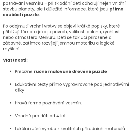
poznávání vesmíru – při skládání děti odhalují nejen vnitřní
stavbu planety, ale i důležité informace, které jsou
přímo
součástí puzzle
.
Po odejmutí vrchní vrstvy se objeví krátké popisky, které
přibližují témata jako je povrch, velikost, poloha, rychlost
nebo atmosféra Merkuru. Děti se tak učí přirozeně a
zábavně, zatímco rozvíjejí jemnou motoriku a logické
myšlení.
Vlastnosti:
Precizně
ručně malované dřevěné puzzle
Edukativní texty přímo vygravírované pod jednotlivými
dílky
Hravá forma poznávání vesmíru
Vhodné pro děti od 4 let
Lokální ruční výroba z kvalitních přírodních materiálů