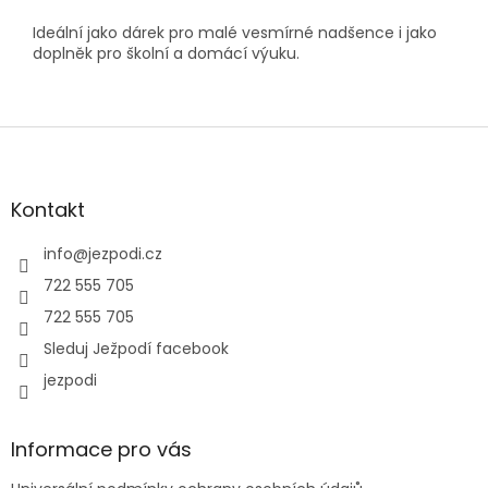
Ideální jako dárek pro malé vesmírné nadšence i jako
doplněk pro školní a domácí výuku.
Z
á
p
a
Kontakt
t
í
info
@
jezpodi.cz
722 555 705
722 555 705
Sleduj Ježpodí facebook
jezpodi
Informace pro vás