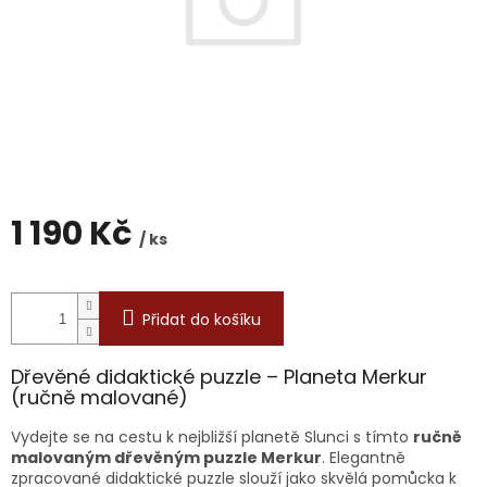
1 190 Kč
/ ks
Měrná
cena:
Přidat do košíku
Dřevěné didaktické puzzle – Planeta Merkur
(ručně malované)
Vydejte se na cestu k nejbližší planetě Slunci s tímto
ručně
malovaným dřevěným puzzle Merkur
. Elegantně
zpracované didaktické puzzle slouží jako skvělá pomůcka k