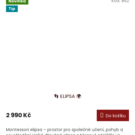
Kód:
852
Novinka
Tip
👣 ELIPSA 🌍
2 990 Kč
Do košíku
Montessori elipsa – prostor pro společné učení, pohyb a