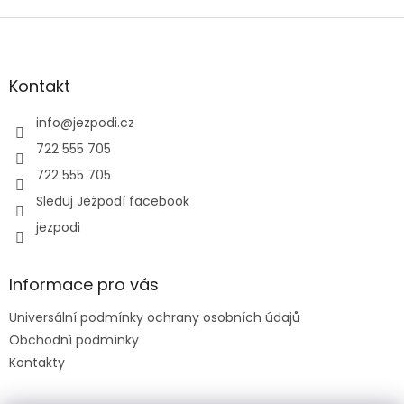
Z
á
p
a
Kontakt
t
í
info
@
jezpodi.cz
722 555 705
722 555 705
Sleduj Ježpodí facebook
jezpodi
Informace pro vás
Universální podmínky ochrany osobních údajů
Obchodní podmínky
Kontakty