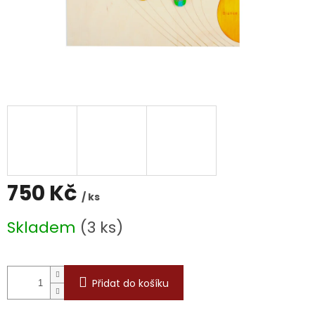
750 Kč
/ ks
Měrná
Skladem
(3 ks)
cena:
Přidat do košíku