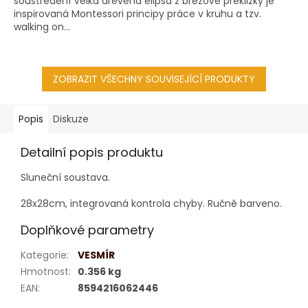
soustředění Velká dřevěná elipsa z březové překližky je
inspirovaná Montessori principy práce v kruhu a tzv.
walking on...
ZOBRAZIT VŠECHNY SOUVISEJÍCÍ PRODUKTY
Popis
Diskuze
Detailní popis produktu
Sluneční soustava.
28x28cm, integrovaná kontrola chyby. Ručně barveno.
Doplňkové parametry
Kategorie
:
VESMÍR
Hmotnost
:
0.356 kg
EAN
:
8594216062446