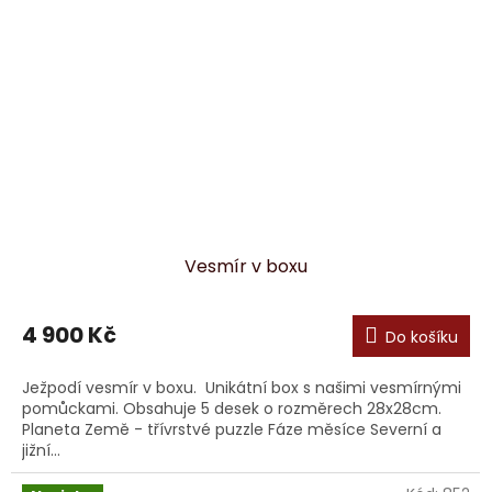
Vesmír v boxu
4 900 Kč
Do košíku
Ježpodí vesmír v boxu. Unikátní box s našimi vesmírnými
pomůckami. Obsahuje 5 desek o rozměrech 28x28cm.
Planeta Země - třívrstvé puzzle Fáze měsíce Severní a
jižní...