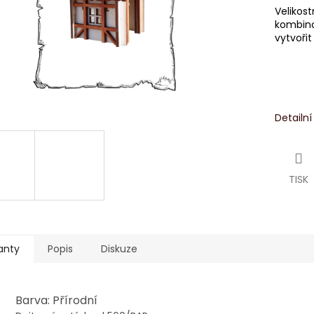
Velikos
kombino
vytvořit
Detailn
TISK
anty
Popis
Diskuze
Barva: Přírodní