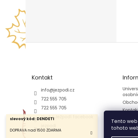
Z
á
p
a
t
Kontakt
Infor
í
Univer
info
@
jezpodi.cz
osobní
722 555 705
Obcho
722 555 705
Kontak
Sleduj Ježpodí facebook
slevový kód: DENDETI
Tento web 
jezpodi
tohoto webu
DOPRAVA nad 1500 ZDARMA