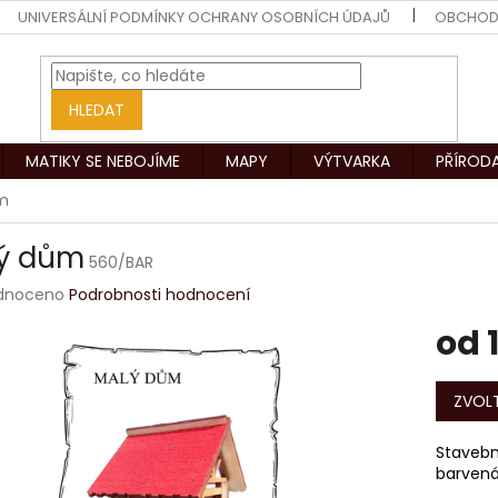
UNIVERSÁLNÍ PODMÍNKY OCHRANY OSOBNÍCH ÚDAJŮ
OBCHOD
HLEDAT
MATIKY SE NEBOJÍME
MAPY
VÝTVARKA
PŘÍROD
m
ý dům
560/BAR
rné
dnoceno
Podrobnosti hodnocení
ení
od
tu
Měrná
cena:
ZVOLT
ek.
Stavebni
barvená