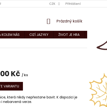
NÍ PODMÍNKY
KONTAKTY
CZK
Přihlášení
NÁKUPNÍ
Prázdný košík
KOŠÍK
A KOLEM NÁS
CIZÍ JAZYKY
ŽIVOT JE HRA
CNC ZAKÁZ
100 Kč
/ ks
E VARIANTU
ce, která nikdy nepřestane bavit. K dispozici je
 i nebarvená verze.