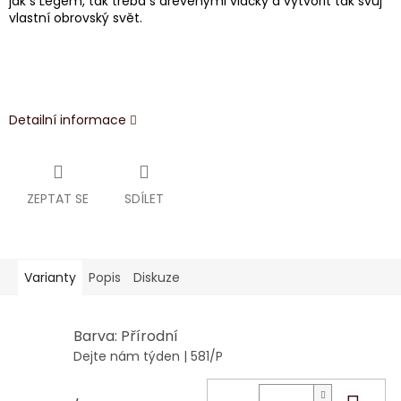
jak s Legem, tak třeba s dřevěnými vláčky a vytvořit tak svůj
vlastní obrovský svět.
Detailní informace
ZEPTAT SE
SDÍLET
Varianty
Popis
Diskuze
Barva: Přírodní
Dejte nám týden
| 581/P