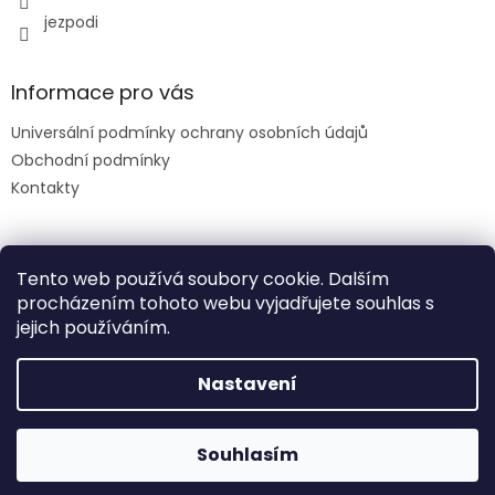
jezpodi
Informace pro vás
Universální podmínky ochrany osobních údajů
Obchodní podmínky
Kontakty
Facebook
Tento web používá soubory cookie. Dalším
procházením tohoto webu vyjadřujete souhlas s
jejich používáním.
slevový kód: DENDETI
Nastavení
Vytvořil Shoptet
DOPRAVA nad 1500 ZDARMA
CNC ŘEZÁNÍ NA ZAKÁZKU - OZVĚTE SE NÁM !
Souhlasím
Copyright 2026
Ježpodi s.r.o.
. Všechna práva vyhrazena.