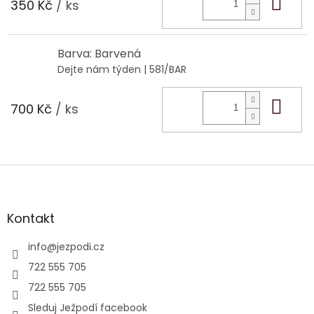
Do 
350 Kč
/ ks
Barva: Barvená
Dejte nám týden
| 581/BAR
Do 
700 Kč
/ ks
Z
á
p
a
Kontakt
t
í
info
@
jezpodi.cz
722 555 705
722 555 705
Sleduj Ježpodí facebook