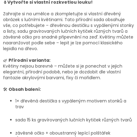
🌷Vytvořte si vlastní rozkvetlou louku!
Zahrajte si na umělce a zkompletujte si vlastní dřevěný
obrázek s lučními květinami. Tato přírodní sada obsahuje
vše, co potřebujete – dřevěnou destičku s vypálenými stonky
a listy, sadu gravírovaných lučních kytiček různých tvarů a
závěsné očko pro snadné připevnění na zeď. Květiny můžete
naaranžovat podle sebe – lepit je lze pomocí klasického
lepidla na dřevo.
🌿
Přírodní varianta:
Květiny nejsou barevné – můžete si je ponechat v jejich
elegantní, přírodní podobě, nebo je dozdobit dle vlastní
fantazie akrylovými barvami, fixy či mořidlem.
🛠️
Obsah balení:
1× dřevěná destička s vypáleným motivem stonků a
trav
sada 15 ks gravírovaných lučních kytiček různých tvarů
závěsné očko + oboustranný lepící polštářek