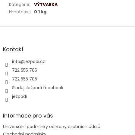
Kategorie
:
VÝTVARKA
Hmotnost
:
0.1 kg
Z
á
p
a
Kontakt
t
í
info
@
jezpodi.cz
722 555 705
722 555 705
Sleduj Ježpodí facebook
jezpodi
Informace pro vás
Universální podmínky ochrany osobních údajů
Obchodní podmínky