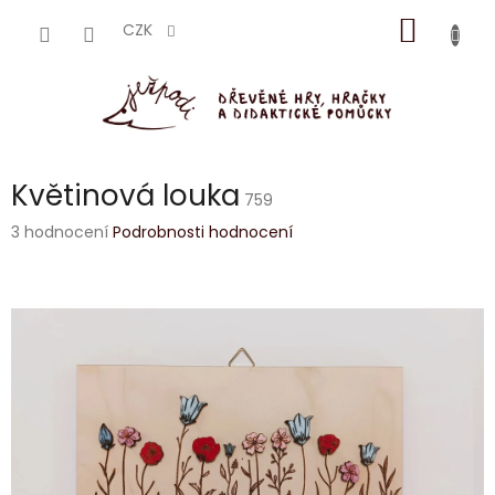
Přejít
NÁKUP
na
CZK
obsah
KOŠÍK
Květinová louka
759
Průměrné
3 hodnocení
Podrobnosti hodnocení
hodnocení
produktu
je
5,0
z
5
hvězdiček.