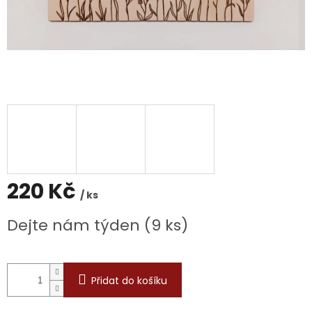
220 Kč
/ ks
Měrná
Dejte nám týden
(9 ks)
cena:
Přidat do košíku