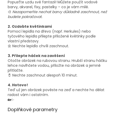
Popusťte uzdu své fantazii! Můžete použít vodové
barvy, akvarel, fixy, pastelky – co je vám milé.
🎨
Nezapomeňte nechat barvy důkladně zaschnout, než
budete pokračovat.
2. Ozdobte květinkami
Pomocí lepidla na dřevo (např. Herkules) nebo
tyčového lepidla přilepte přiložené květinky podle
vlastní představy.
🌼 Nechte lepidlo chvíli zaschnout.
3. Přilepte háček na zavěšení
Otočte obrázek na rubovou stranu. Hrubší stranu háčku
lehce navlhčete vodou, přiložte na obrázek a jemně
přitlačte.
🧷 Nechte zaschnout alespoň 10 minut.
4. Hotovo!
Teď už jen obrázek pověste na zeď a nechte ho dělat
radost vám i ostatním.
🏡✨
Doplňkové parametry