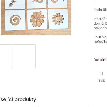
Sada 9k
Ideální 
domů. Da
neklado
Používe
neřeďte
Detailn
TISK
isející produkty