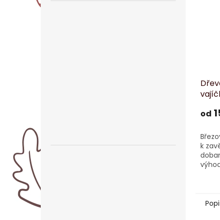
Dřev
vají
1
od
Březo
k zav
dobar
výhod
krabi
10x6
Popi