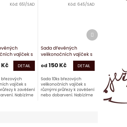
Kód:
651/SAD
Kód:
645/SAD
Další
produkt
evěných
Sada dřevěných
čních vajíček s
velikonočních vajíček s
 10cm
průřezy 6cm
 Kč
150 Kč
od
DETAIL
DETAIL
s březových
Sada 10ks březových
ních vajíček s
velikonočních vajíček s
růřezy k zavěšení
různými průřezy k zavěšení
arvení. Nabízíme
nebo dobarvení. Nabízíme
ou sadu 40ks v
i výhodnou sadu 40ks v
rabičce.
dárkové krabičce.
 cca 6x4cm
Rozměry: cca 6x4cm