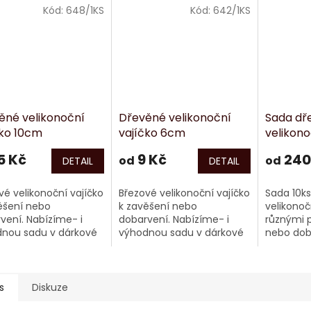
Kód:
648/1KS
Kód:
642/1KS
ěné velikonoční
Dřevěné velikonoční
Sada dř
čko 10cm
vajíčko 6cm
velikono
průřezy
5 Kč
9 Kč
240
od
od
DETAIL
DETAIL
vé velikonoční vajíčko
Březové velikonoční vajíčko
Sada 10k
ěšení nebo
k zavěšení nebo
velikonoč
vení. Nabízíme- i
dobarvení. Nabízíme- i
různými p
nou sadu v dárkové
výhodnou sadu v dárkové
nebo dob
čce. Rozměry: cca
krabičce. Rozměry: cca
i výhodn
cm
6x4cm
dárkové k
Rozměry:
s
Diskuze