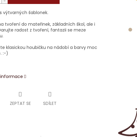
s výtvarných šablonek.
na tvoření do mateřinek, základních škol, ale i
rujte radost z tvoření, fantazii se meze
u.
jte klasickou houbičku na nádobí a barvy moc
. :-)
í informace
ZEPTAT SE
SDÍLET