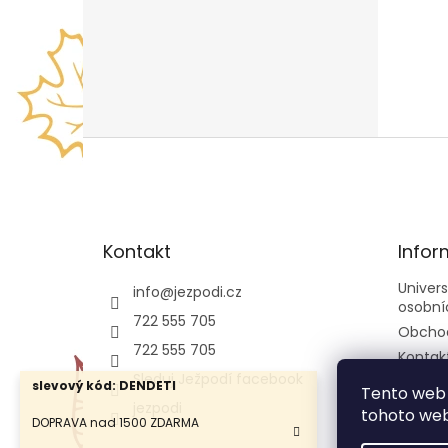
Z
á
p
a
t
Kontakt
Infor
í
Univer
info
@
jezpodi.cz
osobní
722 555 705
Obcho
722 555 705
Kontak
Sleduj Ježpodí facebook
slevový kód: DENDETI
Tento web 
jezpodi
tohoto webu
DOPRAVA nad 1500 ZDARMA