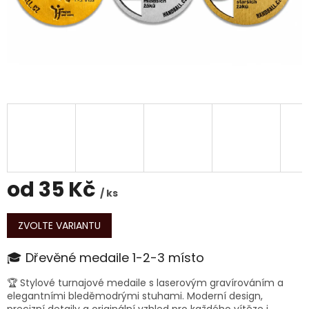
od
35 Kč
/ ks
Měrná
cena:
ZVOLTE VARIANTU
🎓 Dřevěné medaile 1-2-3 místo
🏆 Stylové turnajové medaile s laserovým gravírováním a
elegantními bleděmodrými stuhami. Moderní design,