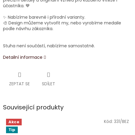
precizní detaily a originální vzhled pro každého vítěze i
účastníka. 💙
✨ Nabízíme barevné i přírodní varianty.
🎨 Design můžeme vytvořit my, nebo vyrobíme medaile
podle návrhu zákazníka.
Stuha není součástí, nabízíme samostatně.
Detailní informace
ZEPTAT SE
SDÍLET
Související produkty
Kód:
331/BEZ
Akce
Tip