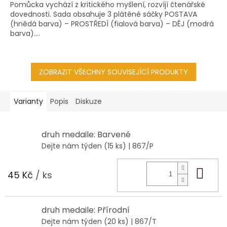
Pomůcka vychází z kritického myšlení, rozvíjí čtenářské
dovednosti. Sada obsahuje 3 plátěné sáčky POSTAVA
(hnědá barva) – PROSTŘEDÍ (fialová barva) – DĚJ (modrá
barva)....
ZOBRAZIT VŠECHNY SOUVISEJÍCÍ PRODUKTY
Varianty
Popis
Diskuze
druh medaile: Barvené
Dejte nám týden
(15 ks)
| 867/P
Do 
45 Kč
/ ks
druh medaile: Přírodní
Dejte nám týden
(20 ks)
| 867/T