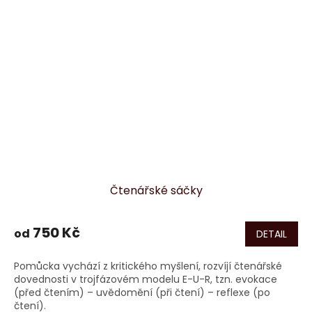
Čtenářské sáčky
750 Kč
od
DETAIL
Pomůcka vychází z kritického myšlení, rozvíjí čtenářské
dovednosti v trojfázovém modelu E-U-R, tzn. evokace
(před čtením) – uvědomění (při čtení) – reflexe (po
čtení).