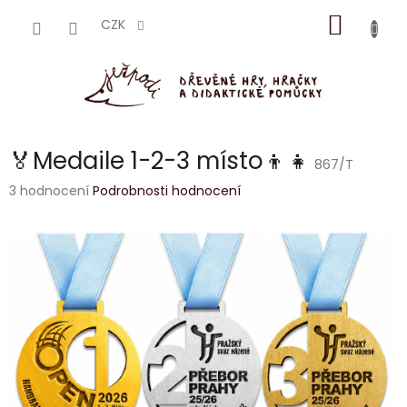
Přejít
NÁKUP
na
CZK
obsah
KOŠÍK
🏅Medaile 1-2-3 místo👦👧
867/T
Průměrné
3 hodnocení
Podrobnosti hodnocení
hodnocení
produktu
je
5,0
z
5
hvězdiček.