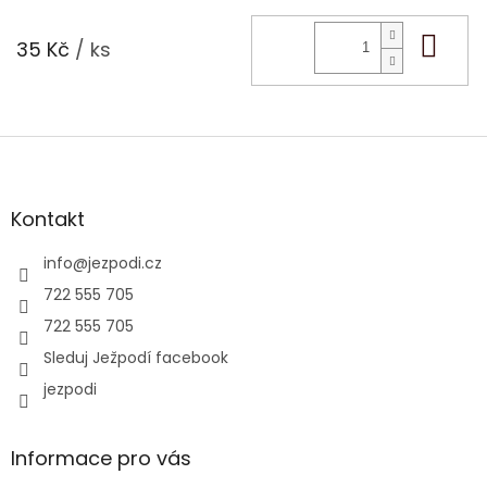
Do 
35 Kč
/ ks
Z
á
p
a
Kontakt
t
í
info
@
jezpodi.cz
722 555 705
722 555 705
Sleduj Ježpodí facebook
jezpodi
Informace pro vás