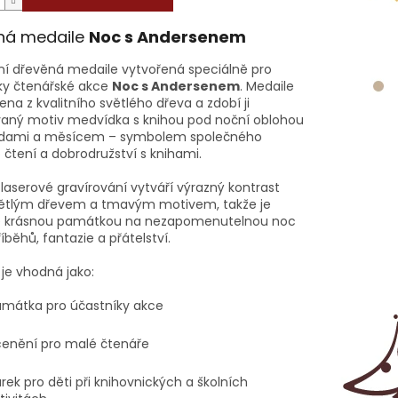
ná medaile
Noc s Andersenem
lní dřevěná medaile vytvořená speciálně pro
ky čtenářské akce
Noc s Andersenem
. Medaile
ena z kvalitního světlého dřeva a zdobí ji
vaný motiv medvídka s knihou pod noční oblohou
zdami a měsícem – symbolem společného
 čtení a dobrodružství s knihami.
 laserové gravírování vytváří výrazný kontrast
ětlým dřevem a tmavým motivem, takže je
e krásnou památkou na nezapomenutelnou noc
íběhů, fantazie a přátelství.
je vhodná jako:
mátka pro účastníky akce
enění pro malé čtenáře
rek pro děti při knihovnických a školních