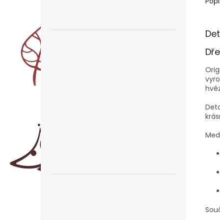
Popi
Det
Dř
Orig
vyro
hvě
Deta
krás
Meda
Souč