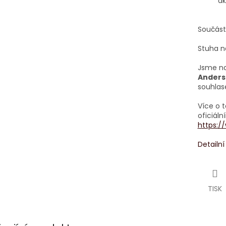
ak
Součást
Stuha n
Jsme na
Ander
souhlas
Více o 
oficiál
https:/
Detailn
TISK