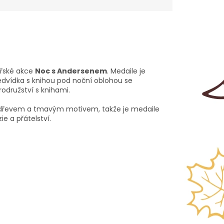
ářské akce
Noc s Andersenem
. Medaile je
medvídka s knihou pod noční oblohou se
družství s knihami.
ým dřevem a tmavým motivem, takže je medaile
 a přátelství.