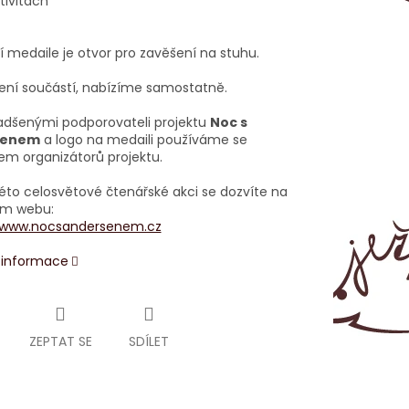
tivitách
í medaile je otvor pro zavěšení na stuhu.
ení součástí, nabízíme samostatně.
dšenými podporovateli projektu
Noc s
senem
a logo na medaili používáme se
em organizátorů projektu.
této celosvětové čtenářské akci se dozvíte na
ním webu:
/www.nocsandersenem.cz
í informace
ZEPTAT SE
SDÍLET