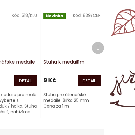
Kód:
518/KLU
Kód:
839/CER
Novinka
Další
produkt
nářské medaile
Stuha k medailím
9 Kč
DETAIL
DETAIL
medaile pro malé
Stuha pro čtenářské
Vyberte si
medaile. Šířka 25 mm
kluk / holka. Stuha
Cena za 1 m
ástí, nabízíme
ně.