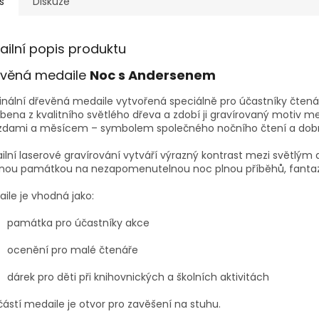
s
Diskuze
ailní popis produktu
evěná medaile
Noc s Andersenem
inální dřevěná medaile vytvořená speciálně pro účastníky čten
bena z kvalitního světlého dřeva a zdobí ji gravírovaný motiv 
zdami a měsícem – symbolem společného nočního čtení a dobro
ilní laserové gravírování vytváří výrazný kontrast mezi světl
nou památkou na nezapomenutelnou noc plnou příběhů, fantazie
ile je vhodná jako:
památka pro účastníky akce
ocenění pro malé čtenáře
dárek pro děti při knihovnických a školních aktivitách
ástí medaile je otvor pro zavěšení na stuhu.