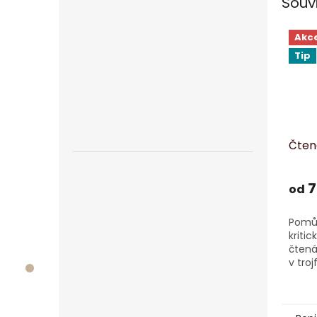
Souv
Akc
Tip
Čten
7
od
Pomůc
kritic
čtená
v tro
U-R, 
čtení
čtení