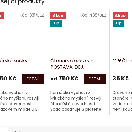
isející produkty
Kód:
331/BEZ
Kód:
438/BEZ
e
Akce
Akce
Tip
Tip
ářské sáčky
Čtenářské sáčky -
🏅📖Čte
POSTAVA, DĚJ,
PROSTŘEDÍ
50 Kč
750 Kč
35 Kč
od
DETAIL
DETAIL
ka vychází z
Pomůcka vychází z
Dřevěné 
kého myšlení, rozvíjí
kritického myšlení, rozvíjí
čtenáře. 
řské dovednosti
čtenářské dovednosti.
variantu 
jfázovém modelu E-
Sada obsahuje 3 plátěné
není souč
tzn. evokace (před
sáčky POSTAVA (hnědá
samostat
m) – uvědomění (při
barva) – PROSTŘEDÍ
) – reflexe (po čtení).
(fialová barva) – DĚJ
(modrá barva)....