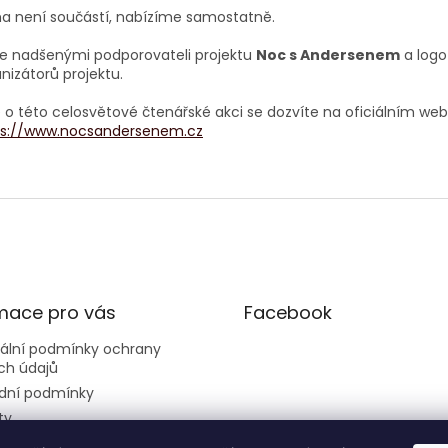
a není součástí, nabízíme samostatně.
e nadšenými podporovateli projektu
Noc s Andersenem
a logo
nizátorů projektu.
 o této celosvětové čtenářské akci se dozvíte na oficiálním web
ps://www.nocsandersenem.cz
mace pro vás
Facebook
sální podmínky ochrany
ch údajů
dní podmínky
ty