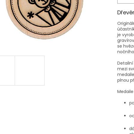
Dřevě
Originá
účastní
je vyrob
gravíro
se hvě
nočního
Detailní
mezi sv
medail
plnou př
Medaile 
pa
oc
dá