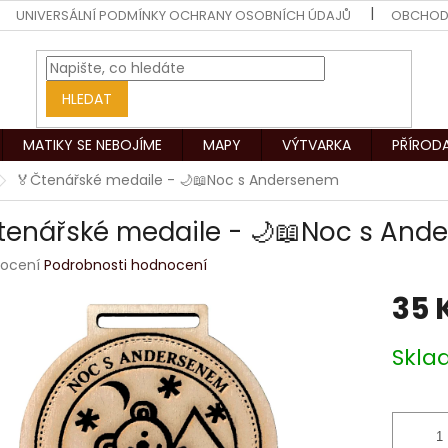
UNIVERSÁLNÍ PODMÍNKY OCHRANY OSOBNÍCH ÚDAJŮ
OBCHOD
HLEDAT
MATIKY SE NEBOJÍME
MAPY
VÝTVARKA
PŘÍROD
🏅Čtenářské medaile - 🌙📖Noc s Andersenem
tenářské medaile - 🌙📖Noc s And
rné
ocení
Podrobnosti hodnocení
ení
35 
tu
Měrná
Skl
cena:
ek.