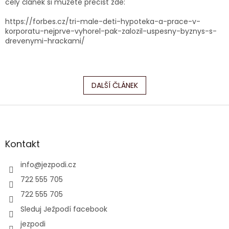
celý článek si můžete přečíst zde:
https://forbes.cz/tri-male-deti-hypoteka-a-prace-v-
korporatu-nejprve-vyhorel-pak-zalozil-uspesny-byznys-s-
drevenymi-hrackami/
DALŠÍ ČLÁNEK
Z
á
p
a
Kontakt
t
í
info
@
jezpodi.cz
722 555 705
722 555 705
Sleduj Ježpodí facebook
jezpodi