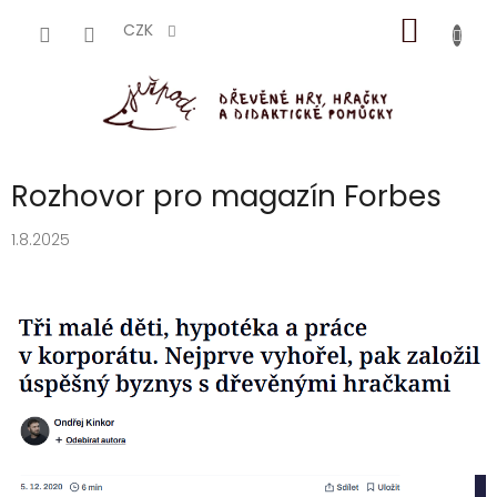
Přejít
NÁKUP
na
CZK
obsah
KOŠÍK
Rozhovor pro magazín Forbes
1.8.2025