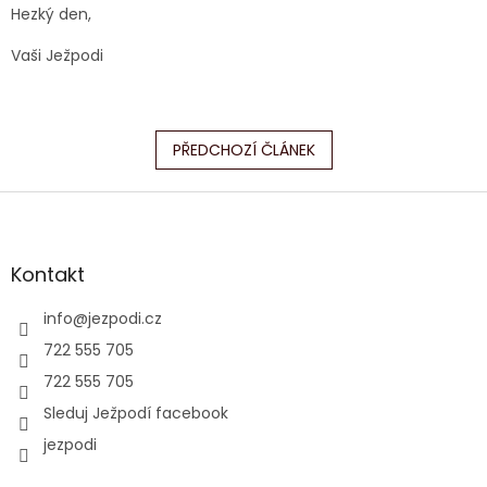
Hezký den,
Vaši Ježpodi
PŘEDCHOZÍ ČLÁNEK
Z
á
p
a
Kontakt
t
í
info
@
jezpodi.cz
722 555 705
722 555 705
Sleduj Ježpodí facebook
jezpodi