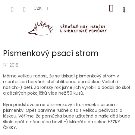
Přejít
NÁKUP
na
CZK
obsah
KOŠÍK
Písmenkový psací strom
17.1.2018
Máme velikou radost, že se tiskací písmenkový strom v
montessori barvách stal oblíbenou pomůckou Vašich i
našich:-) dětí. Za loňský rok jsme jich vyrobili a dodali do škol
a dětských pokojíčků více než 50 kusů.
Nyní představujeme písmenkový stromeček s psacími
písmenky. Opět barvíme ručně a to s velikou pečlivostí a
láskou. Věříme, že pomůcka bude užitečná a naše děti bude
škola opět o něco více bavit:-) Mrkněte do sekce HEZKY
ČESKY.