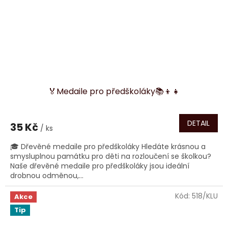
🏅Medaile pro předškoláky📚👦👧
DETAIL
35 Kč
/ ks
🎓 Dřevěné medaile pro předškoláky Hledáte krásnou a
smysluplnou památku pro děti na rozloučení se školkou?
Naše dřevěné medaile pro předškoláky jsou ideální
drobnou odměnou,...
Kód:
518/KLU
Akce
Tip