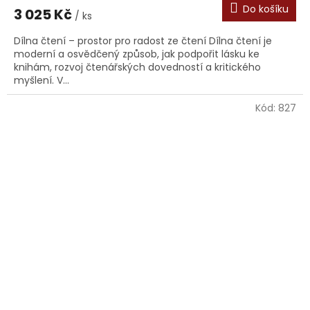
Do košíku
3 025 Kč
/ ks
Dílna čtení – prostor pro radost ze čtení Dílna čtení je
moderní a osvědčený způsob, jak podpořit lásku ke
knihám, rozvoj čtenářských dovedností a kritického
myšlení. V...
Kód:
827