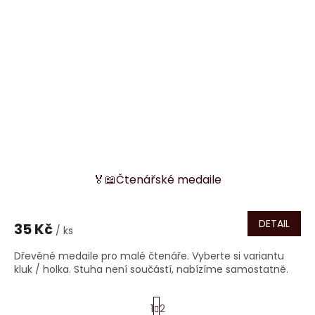
🏅📖Čtenářské medaile
DETAIL
35 Kč
/ ks
Dřevěné medaile pro malé čtenáře. Vyberte si variantu
kluk / holka. Stuha není součástí, nabízíme samostatně.
S
1
2
t