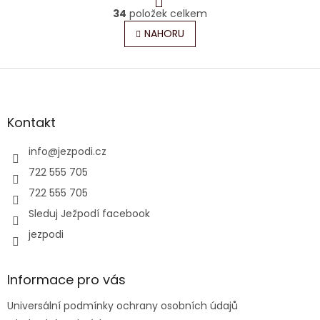
r
34
položek celkem
O
á
v
NAHORU
n
l
k
o
á
v
Z
d
á
a
á
n
c
p
í
í
a
Kontakt
p
t
r
í
info
@
jezpodi.cz
v
k
722 555 705
y
722 555 705
v
ý
Sleduj Ježpodí facebook
p
jezpodi
i
s
u
Informace pro vás
Universální podmínky ochrany osobních údajů