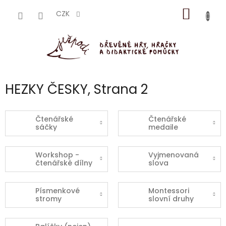
Přejít
NÁKUP
na
CZK
obsah
KOŠÍK
HEZKY ČESKY
, Strana 2
Čtenářské
Čtenářské
sáčky
medaile
Workshop -
Vyjmenovaná
čtenářské dílny
slova
Písmenkové
Montessori
stromy
slovní druhy