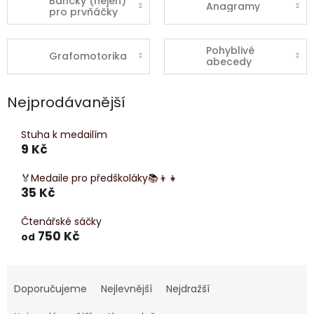
Balíčky (nejen)
Anagramy
pro prvňáčky
Pohyblivé
Grafomotorika
abecedy
Nejprodávanější
Stuha k medailím
9 Kč
🏅Medaile pro předškoláky📚👦👧
35 Kč
Čtenářské sáčky
750 Kč
od
Ř
a
Doporučujeme
Nejlevnější
Nejdražší
z