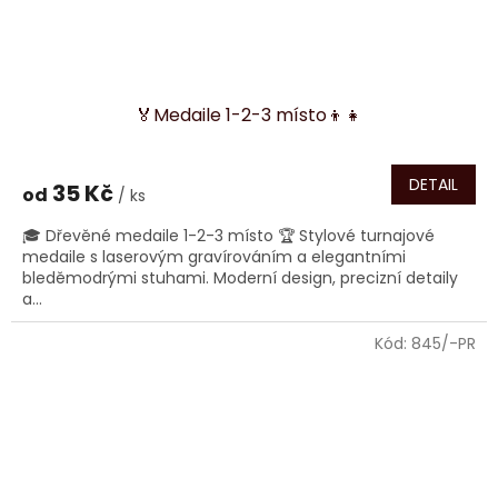
🏅Medaile 1-2-3 místo👦👧
DETAIL
35 Kč
od
/ ks
🎓 Dřevěné medaile 1-2-3 místo 🏆 Stylové turnajové
medaile s laserovým gravírováním a elegantními
bleděmodrými stuhami. Moderní design, precizní detaily
a...
Kód:
845/-PR