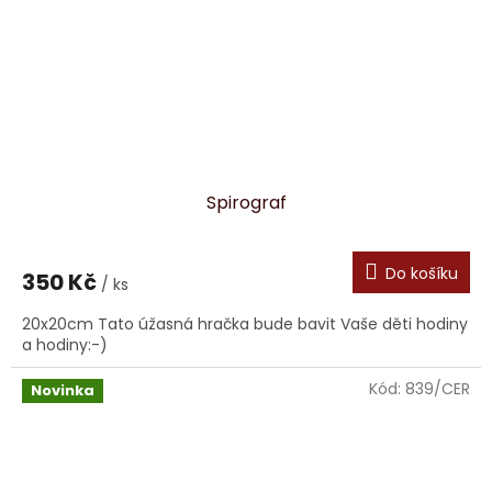
Spirograf
Do košíku
350 Kč
/ ks
20x20cm Tato úžasná hračka bude bavit Vaše děti hodiny
a hodiny:-)
Kód:
839/CER
Novinka