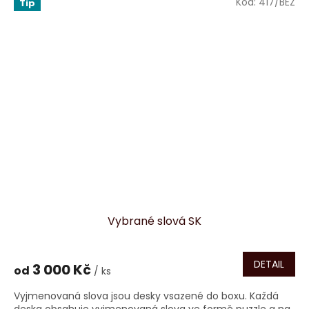
Kód:
417/BEZ
Tip
Vybrané slová SK
DETAIL
3 000 Kč
od
/ ks
Vyjmenovaná slova jsou desky vsazené do boxu. Každá