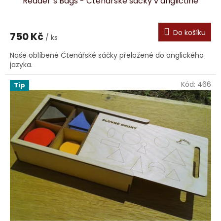
Reader´s Bags - Čtenářské sáčky v angličtině
Do košíku
750 Kč
/ ks
Naše oblíbené Čtenářské sáčky přeložené do anglického
jazyka.
Kód:
466
Tip