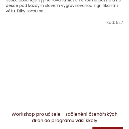
deska obsahuje vyjmenovaná slova ve formě puzzle a na
desce pod každým slovem vygravírovanou signifikantní
větu. Díky tomu se...
Kód:
527
Workshop pro učitele - začlenění čtenářských
dílen do programu vaší školy