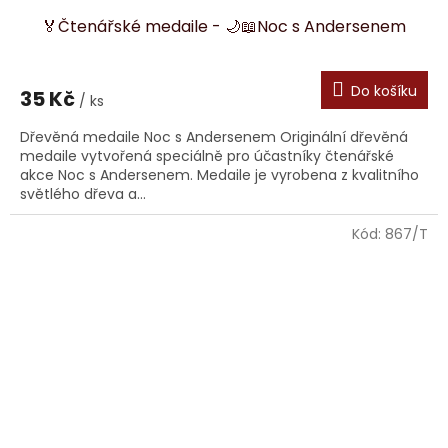
🏅Čtenářské medaile - 🌙📖Noc s Andersenem
Do košíku
35 Kč
/ ks
Dřevěná medaile Noc s Andersenem Originální dřevěná
medaile vytvořená speciálně pro účastníky čtenářské
akce Noc s Andersenem. Medaile je vyrobena z kvalitního
světlého dřeva a...
Kód:
867/T